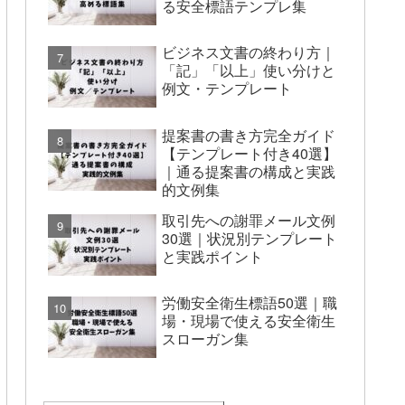
る安全標語テンプレ集
ビジネス文書の終わり方｜
「記」「以上」使い分けと
例文・テンプレート
提案書の書き方完全ガイド
【テンプレート付き40選】
｜通る提案書の構成と実践
的文例集
取引先への謝罪メール文例
30選｜状況別テンプレート
と実践ポイント
労働安全衛生標語50選｜職
場・現場で使える安全衛生
スローガン集