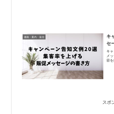
キ
連絡・案内・返信
セ
キャ
メッ
容を
スポ