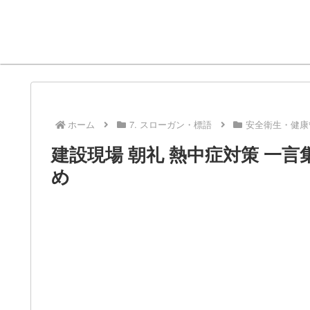
ホーム
7. スローガン・標語
安全衛生・健康
建設現場 朝礼 熱中症対策 一
め