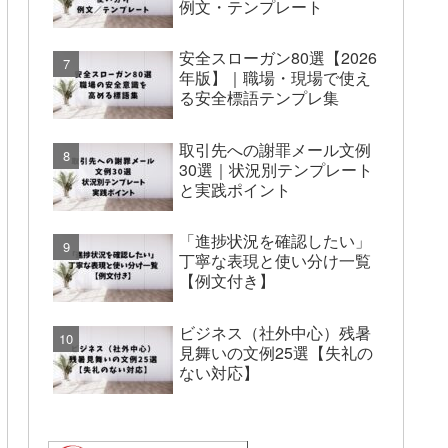
例文・テンプレート
安全スローガン80選【2026
年版】｜職場・現場で使え
る安全標語テンプレ集
取引先への謝罪メール文例
30選｜状況別テンプレート
と実践ポイント
「進捗状況を確認したい」
丁寧な表現と使い分け一覧
【例文付き】
ビジネス（社外中心）残暑
見舞いの文例25選【失礼の
ない対応】