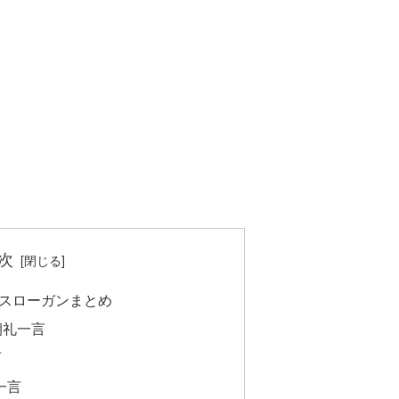
次
スローガンまとめ
朝礼一言
言
一言