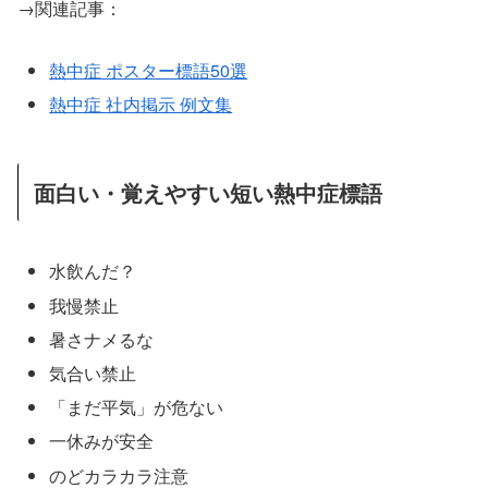
→関連記事：
熱中症 ポスター標語50選
熱中症 社内掲示 例文集
面白い・覚えやすい短い熱中症標語
水飲んだ？
我慢禁止
暑さナメるな
気合い禁止
「まだ平気」が危ない
一休みが安全
のどカラカラ注意