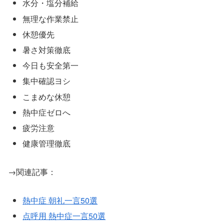
水分・塩分補給
無理な作業禁止
休憩優先
暑さ対策徹底
今日も安全第一
集中確認ヨシ
こまめな休憩
熱中症ゼロへ
疲労注意
健康管理徹底
→関連記事：
熱中症 朝礼一言50選
点呼用 熱中症一言50選