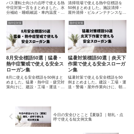
バス運転士向けの点呼で使える熱
清掃現場で使える熱中症標語を
中症対策一言をまとめました。水
50例まとめました。施設清掃・
分補給・睡眠確認・車内温度・体
屋外清掃・ビルメンテナンスなど
調管理など、乗務前に使いやすい
で使える、朝礼・社内掲示・安全
短文例文を厳選紹介。コピペOK
大会向けの熱中症対策スローガン
熱中症対策
熱中症対策
の安全点呼例文集です。
を厳選紹介。コピペOKの実務向
け例文集です。
8月安全標語50選｜猛暑・
猛暑対策標語50選｜炎天下
熱中症警戒で使える安全ス
作業で使える安全スローガ
ローガン集
ン集
8月に使える安全標語を50例まと
猛暑対策で使える安全標語を50
めました。猛暑・熱中症・疲労対
例まとめました。建設・工場・運
策向けに、建設・工場・運送・警
送・警備・屋外作業向けに、朝
備現場で使える朝礼・点呼・社内
礼・点呼・社内掲示・安全大会で
掲示向け安全スローガンを厳選紹
使える熱中症対策スローガンを厳
介。コピペOKの実務向け例文集
選紹介。コピペOKの実務向け例
です。
文集です。
今日の安全ひとこと【夏版】｜朝礼・点
呼で使える短文例文集