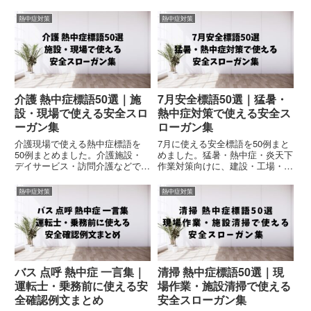
熱中症対策
熱中症対策
介護 熱中症標語50選｜施
7月安全標語50選｜猛暑・
設・現場で使える安全スロ
熱中症対策で使える安全ス
ーガン集
ローガン集
介護現場で使える熱中症標語を
7月に使える安全標語を50例まと
50例まとめました。介護施設・
めました。猛暑・熱中症・炎天下
デイサービス・訪問介護などで使
作業対策向けに、建設・工場・運
える、朝礼・社内掲示・安全大会
送・警備現場で使える朝礼・点
向けの熱中症対策スローガンを厳
呼・社内掲示向け安全スローガン
熱中症対策
熱中症対策
選紹介。コピペOKの実務向け例
を厳選紹介。コピペOKの実務向
文集です。
け例文集です。
バス 点呼 熱中症 一言集｜
清掃 熱中症標語50選｜現
運転士・乗務前に使える安
場作業・施設清掃で使える
全確認例文まとめ
安全スローガン集