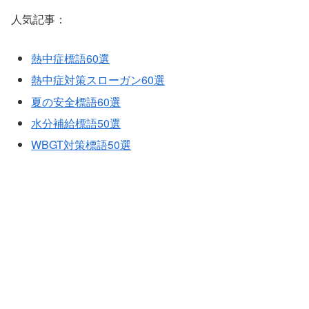
人気記事：
熱中症標語60選
熱中症対策スローガン60選
夏の安全標語60選
水分補給標語50選
WBGT対策標語50選