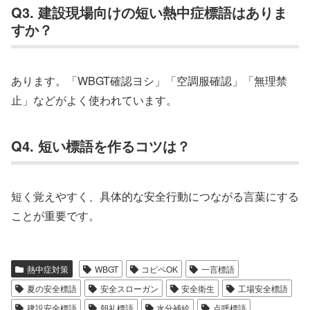
Q3. 建設現場向けの短い熱中症標語はありま
すか？
あります。「WBGT確認ヨシ」「空調服確認」「無理禁
止」などがよく使われています。
Q4. 短い標語を作るコツは？
短く覚えやすく、具体的な安全行動につながる言葉にする
ことが重要です。
熱中症対策
WBGT
コピペOK
一言標語
夏の安全標語
安全スローガン
安全衛生
工場安全標語
建設安全標語
朝礼標語
水分補給
点呼標語