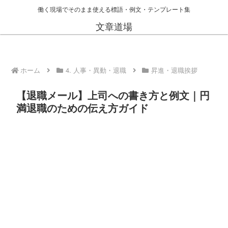
働く現場でそのまま使える標語・例文・テンプレート集
文章道場
ホーム
4. 人事・異動・退職
昇進・退職挨拶
【退職メール】上司への書き方と例文｜円
満退職のための伝え方ガイド