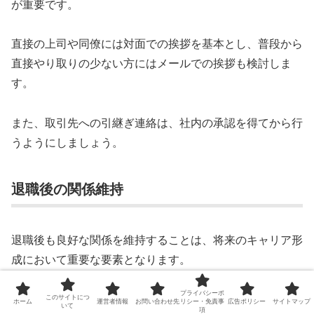
が重要です。
直接の上司や同僚には対面での挨拶を基本とし、普段から
直接やり取りの少ない方にはメールでの挨拶も検討しま
す。
また、取引先への引継ぎ連絡は、社内の承認を得てから行
うようにしましょう。
退職後の関係維持
退職後も良好な関係を維持することは、将来のキャリア形
成において重要な要素となります。
プライバシーポ
適切な距離感を保ちながら、プロフェッショナルな関係を
このサイトにつ
ホーム
運営者情報
お問い合わせ先
リシー・免責事
広告ポリシー
サイトマップ
いて
項