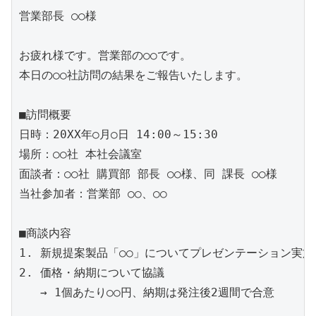
営業部長 ○○様

お疲れ様です。営業部の○○です。

本日の○○社訪問の結果をご報告いたします。

■訪問概要

日時：20XX年○月○日 14:00～15:30

場所：○○社 本社会議室

面談者：○○社 購買部 部長 ○○様、同 課長 ○○様

当社参加者：営業部 ○○、○○

■商談内容

1. 新規提案製品「○○」についてプレゼンテーション実施

2. 価格・納期について協議

   → 1個あたり○○円、納期は発注後2週間で合意
