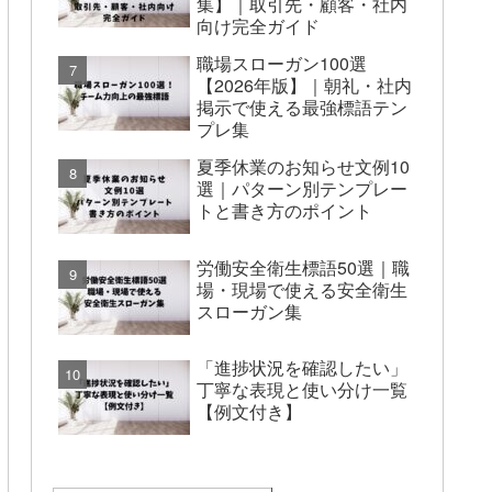
集】｜取引先・顧客・社内
向け完全ガイド
職場スローガン100選
【2026年版】｜朝礼・社内
掲示で使える最強標語テン
プレ集
夏季休業のお知らせ文例10
選｜パターン別テンプレー
トと書き方のポイント
労働安全衛生標語50選｜職
場・現場で使える安全衛生
スローガン集
「進捗状況を確認したい」
丁寧な表現と使い分け一覧
【例文付き】