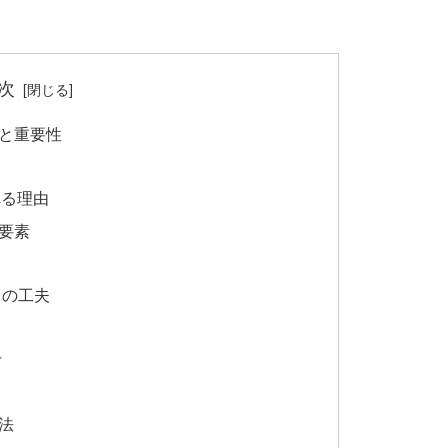
次
識と重要性
れる理由
要素
さの工夫
付
法