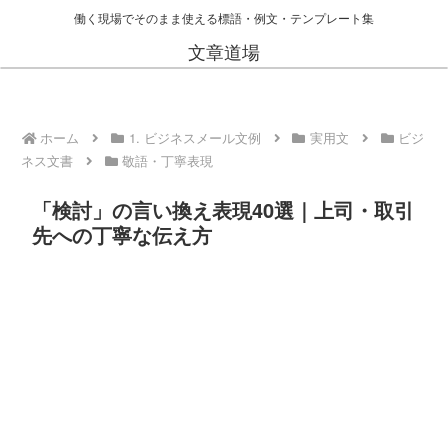
働く現場でそのまま使える標語・例文・テンプレート集
文章道場
ホーム
1. ビジネスメール文例
実用文
ビジ
ネス文書
敬語・丁寧表現
「検討」の言い換え表現40選｜上司・取引
先への丁寧な伝え方