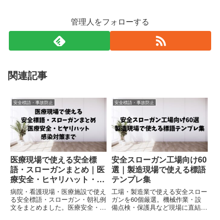
管理人をフォローする
関連記事
安全標語・事故防止
安全標語・事故防止
医療現場で使える安全標
安全スローガン工場向け60
語・スローガンまとめ｜医
選｜製造現場で使える標語
療安全・ヒヤリハット・感
テンプレ集
染対策まで網羅
病院・看護現場・医療施設で使え
工場・製造業で使える安全スロー
る安全標語・スローガン・朝礼例
ガンを60個厳選。機械作業・設
文をまとめました。医療安全・ヒ
備点検・保護具など現場に直結す
ヤリハット・感染対策・報連相・
る標語をまとめました。掲示・朝