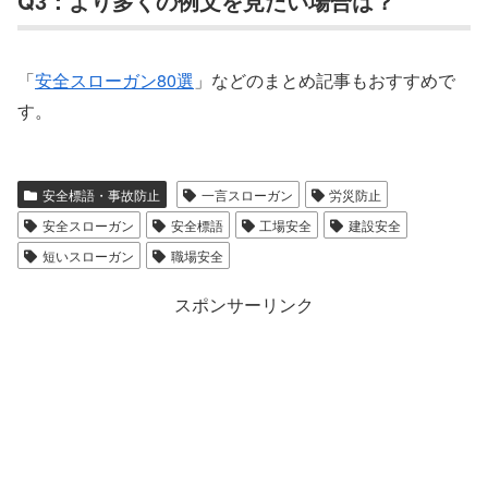
Q3：より多くの例文を見たい場合は？
「
安全スローガン80選
」などのまとめ記事もおすすめで
す。
安全標語・事故防止
一言スローガン
労災防止
安全スローガン
安全標語
工場安全
建設安全
短いスローガン
職場安全
スポンサーリンク