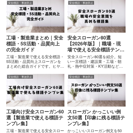
熱中症対策など、医療現場ですぐ
礼・ポスターにそのまま使えるテ
安全標語・事故防止
安全標語・事故防止
使えるコピペOK例文集です。
ンプレ集。
工場・製造業まとめ｜安全
安全スローガン80選
標語・5S活動・品質向上
【2026年版】｜職場・現
の完全ガイド
場で使える安全標語テンプ
レ集
工場・製造業で使える安全標語・
安全スローガン80選を紹介。短
5S活動・品質向上スローガンを
い一言標語・建設業・工場・朝
まとめた総合ガイドです。ヒヤリ
礼・熱中症対策・KY活動など、
ハット対策や安全衛生活動、朝礼
職場や現場ですぐ使える安全標語
で使える例文など、現場改善に役
テンプレを用途別にまとめまし
安全標語・事故防止
安全標語・事故防止
立つ記事を掲載しています。
た。コピペOK・2026年版。
工場向け安全スローガン60
スローガン かっこいい例
選【製造業で使える標語テ
文50選【印象に残る標語テ
ンプレ集】
ンプレ集】
工場・製造業で使える安全スロー
かっこいいスローガン例文を50