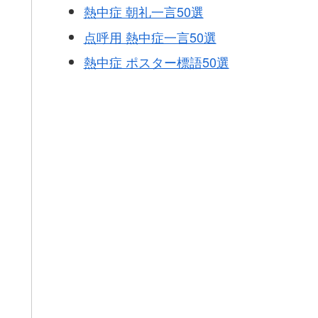
熱中症 朝礼一言50選
点呼用 熱中症一言50選
熱中症 ポスター標語50選