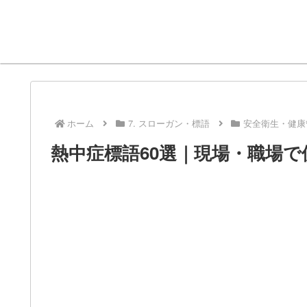
ホーム
7. スローガン・標語
安全衛生・健康
熱中症標語60選｜現場・職場