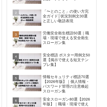
「〜とのこと」の使い方完
全ガイド│状況別例文30選
と正しい敬語表現
労働安全衛生標語50選｜職
場・現場で使える安全衛生
スローガン集
安全標語 ポスター用例文50
選【掲示で使える短文テン
プレ集】
情報セキュリティ標語70選
【2026年版】｜個人情報・
パスワード管理の注意喚起
スローガン集
安全スローガン80選【2026
年版】｜職場・現場で使え