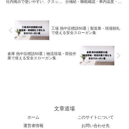
社内掲示で使いやすい、クスッと
分補給・睡眠確認・車内温度・体
伝わる熱中症対策スローガンを厳
調管理など、タクシー業界向けに
選紹介。建設・工場・運送・警備
使いやすい短文例文を厳選紹介。
など現場向けのコピペOK例文集
コピペOKの安全点呼例文集で
です。
す。
工場 熱中症標語50選｜製造業・現場朝礼
で使える安全スローガン集
倉庫 熱中症標語50選｜物流現場・荷役作
業で使える安全スローガン集
文章道場
ホーム
このサイトについて
運営者情報
お問い合わせ先