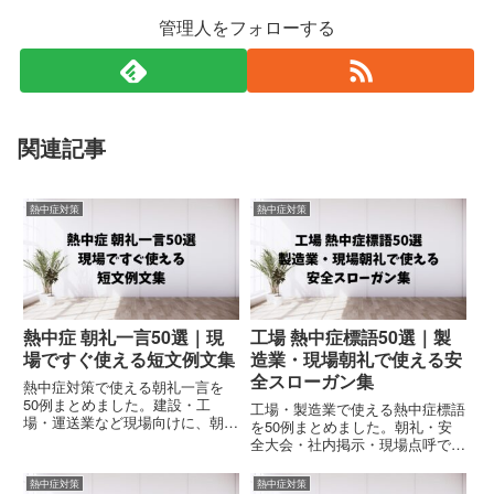
管理人をフォローする
関連記事
熱中症対策
熱中症対策
熱中症 朝礼一言50選｜現
工場 熱中症標語50選｜製
場ですぐ使える短文例文集
造業・現場朝礼で使える安
全スローガン集
熱中症対策で使える朝礼一言を
50例まとめました。建設・工
工場・製造業で使える熱中症標語
場・運送業など現場向けに、朝
を50例まとめました。朝礼・安
礼・点呼・安全大会でそのまま使
全大会・社内掲示・現場点呼で使
える短い例文を紹介。コピペOK
える短い安全スローガンを厳選紹
の実務向け熱中症対策テンプレ集
介。屋内高温・機械熱対策にも対
熱中症対策
熱中症対策
です。