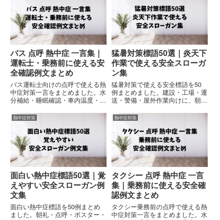
応したコピペOKの実務向け例文
集です。
バス 点呼 熱中症 一言集｜
猛暑対策標語50選｜炎天下
運転士・乗務前に使える安
作業で使える安全スローガ
全確認例文まとめ
ン集
バス運転士向けの点呼で使える熱
猛暑対策で使える安全標語を50
中症対策一言をまとめました。水
例まとめました。建設・工場・運
分補給・睡眠確認・車内温度・体
送・警備・屋外作業向けに、朝
調管理など、乗務前に使いやすい
礼・点呼・社内掲示・安全大会で
短文例文を厳選紹介。コピペOK
使える熱中症対策スローガンを厳
熱中症対策
熱中症対策
の安全点呼例文集です。
選紹介。コピペOKの実務向け例
文集です。
面白い熱中症標語50選｜覚
タクシー 点呼 熱中症 一言
えやすい安全スローガン例
集｜乗務前に使える安全確
文集
認例文まとめ
面白い熱中症標語を50例まとめ
タクシー乗務前の点呼で使える熱
ました。朝礼・点呼・ポスター・
中症対策一言をまとめました。水