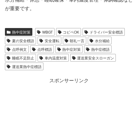
が重要です。
熱中症対策
WBGT
コピペOK
ドライバー安全標語
夏の安全標語
安全運転
朝礼一言
水分補給
点呼例文
点呼標語
熱中症対策
熱中症標語
睡眠不足防止
車内温度対策
運送業安全スローガン
運送業熱中症標語
スポンサーリンク