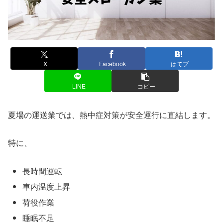
X
Facebook
はてブ
LINE
コピー
夏場の運送業では、熱中症対策が安全運行に直結します。
特に、
長時間運転
車内温度上昇
荷役作業
睡眠不足