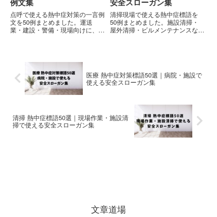
例文集
安全スローガン集
点呼で使える熱中症対策の一言例
清掃現場で使える熱中症標語を
文を50例まとめました。運送
50例まとめました。施設清掃・
業・建設・警備・現場向けに、点
屋外清掃・ビルメンテナンスなど
呼・朝礼・安全確認でそのまま使
で使える、朝礼・社内掲示・安全
える短い熱中症対策例文を紹介。
大会向けの熱中症対策スローガン
コピペOKの実務向けテンプレ集
を厳選紹介。コピペOKの実務向
です。
け例文集です。
医療 熱中症対策標語50選｜病院・施設で
使える安全スローガン集
清掃 熱中症標語50選｜現場作業・施設清
掃で使える安全スローガン集
文章道場