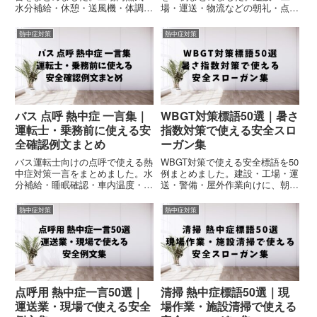
水分補給・休憩・送風機・体調確
場・運送・物流などの朝礼・点
認など、製造現場ですぐ使える短
呼・安全大会・社内掲示で使える
文例文を厳選紹介。コピペOKの
健康管理スローガンを厳選紹介。
熱中症対策
熱中症対策
安全朝礼例文集です。
コピペOKの安全衛生向け例文集
です。
バス 点呼 熱中症 一言集｜
WBGT対策標語50選｜暑さ
運転士・乗務前に使える安
指数対策で使える安全スロ
全確認例文まとめ
ーガン集
バス運転士向けの点呼で使える熱
WBGT対策で使える安全標語を50
中症対策一言をまとめました。水
例まとめました。建設・工場・運
分補給・睡眠確認・車内温度・体
送・警備・屋外作業向けに、朝
調管理など、乗務前に使いやすい
礼・点呼・社内掲示・安全大会で
短文例文を厳選紹介。コピペOK
使える暑さ指数対策スローガンを
熱中症対策
熱中症対策
の安全点呼例文集です。
厳選紹介。コピペOKの実務向け
例文集です。
点呼用 熱中症一言50選｜
清掃 熱中症標語50選｜現
運送業・現場で使える安全
場作業・施設清掃で使える