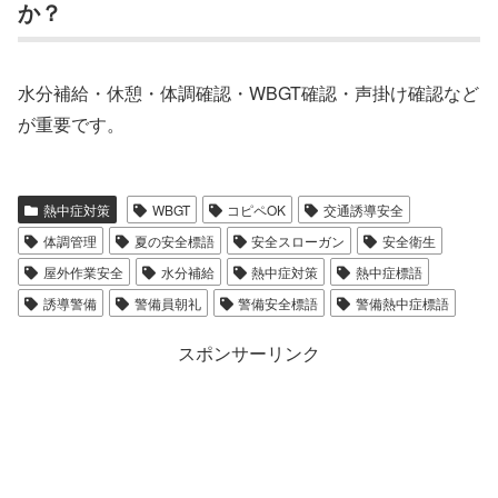
か？
水分補給・休憩・体調確認・WBGT確認・声掛け確認など
が重要です。
熱中症対策
WBGT
コピペOK
交通誘導安全
体調管理
夏の安全標語
安全スローガン
安全衛生
屋外作業安全
水分補給
熱中症対策
熱中症標語
誘導警備
警備員朝礼
警備安全標語
警備熱中症標語
スポンサーリンク