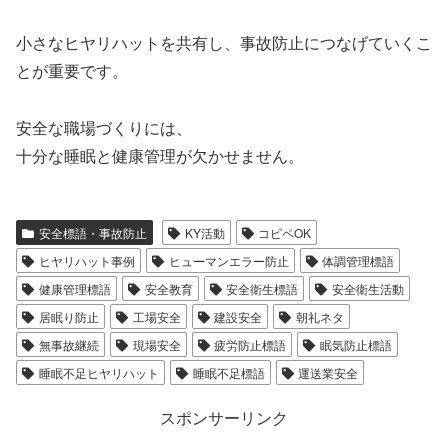
小さなヒヤリハットを共有し、事故防止につなげていくこ
とが重要です。
安全な職場づくりには、
十分な睡眠と健康管理が欠かせません。
安全標語・事故防止
KY活動
コピペOK
ヒヤリハット事例
ヒューマンエラー防止
体調管理標語
健康管理標語
安全教育
安全衛生標語
安全衛生活動
居眠り防止
工場安全
建設安全
朝礼ネタ
無事故継続
現場安全
疲労防止標語
眠気防止標語
睡眠不足ヒヤリハット
睡眠不足標語
運送業安全
スポンサーリンク