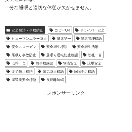
十分な睡眠と適切な休憩が欠かせません。
安全標語・事故防止
コピペOK
ドライバー安全
ヒューマンエラー防止
健康第一
健康管理標語
安全スローガン
安全衛生標語
安全衛生活動
居眠り事故防止
居眠り運転防止標語
朝礼一言
点呼一言
無事故継続
物流安全
現場安全
疲労防止標語
眠気防止標語
睡眠不足標語
運送業安全標語
長距離運転
スポンサーリンク