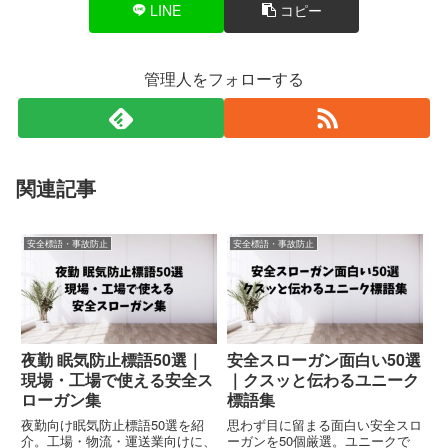
LINE
コピー
管理人をフォローする
関連記事
安全標語・事故防止
安全標語・事故防止
夜勤 眠気防止標語50選｜
安全スローガン面白い50選
現場・工場で使える安全ス
｜クスッと伝わるユニーク
ローガン集
標語集
夜勤向け眠気防止標語50選を紹
思わず目に留まる面白い安全スロ
介。工場・物流・運送業向けに、
ーガンを50個厳選。ユニークで