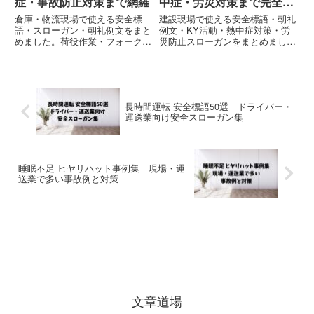
症・事故防止対策まで網羅
中症・労災対策まで完全網
羅
倉庫・物流現場で使える安全標
建設現場で使える安全標語・朝礼
語・スローガン・朝礼例文をまと
例文・KY活動・熱中症対策・労
めました。荷役作業・フォークリ
災防止スローガンをまとめまし
フト・熱中症・転倒事故・KY活
た。現場朝礼・安全大会・掲示・
動で使えるコピペOKの安全例文
点呼でそのまま使えるコピペOK
集です。
の例文テンプレート集です。
長時間運転 安全標語50選｜ドライバー・
運送業向け安全スローガン集
睡眠不足 ヒヤリハット事例集｜現場・運
送業で多い事故例と対策
文章道場