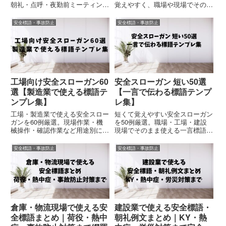
朝礼・点呼・夜勤前ミーティング
覚えやすく、職場や現場でそのま
で使える安全スローガンをまとめ
ま使える標語を紹介。掲示・朝
ました。コピペOKで実務利用に
礼・ポスターに最適。
安全標語・事故防止
安全標語・事故防止
も対応。
工場向け安全スローガン60
安全スローガン 短い50選
選【製造業で使える標語テ
【一言で伝わる標語テンプ
ンプレ集】
レ集】
工場・製造業で使える安全スロー
短くて覚えやすい安全スローガン
ガンを60例厳選。現場作業・機
を50例厳選。職場・工場・建設
械操作・確認作業など用途別にす
現場でそのまま使える一言標語を
ぐ使える標語をまとめました。作
まとめました。作り方やNG例も
り方やポイントも解説。
解説し、効果的なスローガン作成
安全標語・事故防止
安全標語・事故防止
をサポートします。
倉庫・物流現場で使える安
建設業で使える安全標語・
全標語まとめ｜荷役・熱中
朝礼例文まとめ｜KY・熱