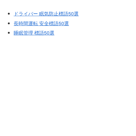
ドライバー 眠気防止標語50選
長時間運転 安全標語50選
睡眠管理 標語50選