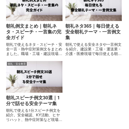
朝礼例文まとめ｜朝礼ネ
朝礼ネタ365｜毎日使える
タ・スピーチ・一言集の完
安全朝礼テーマ・一言例文
全ガイド
集
朝礼で使えるネタ・スピーチ・安
朝礼で使える安全ネタや一言例文
全一言・熱中症対策例文をまとめ
を紹介。建設業・工場・運送業・
ました。職場・工場・建設現場・
介護・医療現場で毎日使える朝礼
運送業で使える朝礼例文集です。
テーマをまとめました。
朝礼・安全教育
朝礼スピーチ例文30選｜1
分で話せる安全テーマ集
朝礼で使える1分スピーチ例文を
紹介。安全確認、KY活動、ヒヤ
リハット、熱中症対策など現場や
職場ですぐ使えるテーマをまとめ
ました。