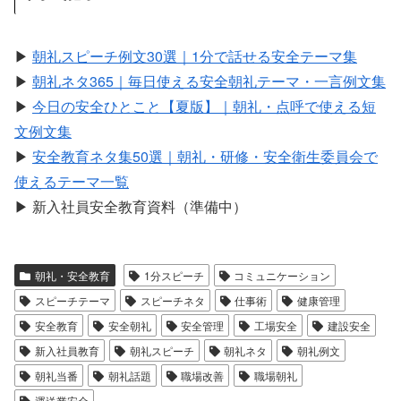
▶
朝礼スピーチ例文30選｜1分で話せる安全テーマ集
▶
朝礼ネタ365｜毎日使える安全朝礼テーマ・一言例文集
▶
今日の安全ひとこと【夏版】｜朝礼・点呼で使える短
文例文集
▶
安全教育ネタ集50選｜朝礼・研修・安全衛生委員会で
使えるテーマ一覧
▶ 新入社員安全教育資料（準備中）
朝礼・安全教育
1分スピーチ
コミュニケーション
スピーチテーマ
スピーチネタ
仕事術
健康管理
安全教育
安全朝礼
安全管理
工場安全
建設安全
新入社員教育
朝礼スピーチ
朝礼ネタ
朝礼例文
朝礼当番
朝礼話題
職場改善
職場朝礼
運送業安全