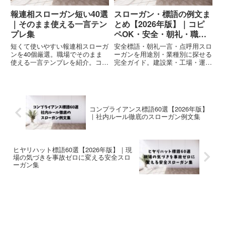
報連相スローガン短い40選
スローガン・標語の例文ま
｜そのまま使える一言テン
とめ【2026年版】｜コピ
プレ集
ペOK・安全・朝礼・職場
で使える完全ガイド
短くて使いやすい報連相スローガ
安全標語・朝礼一言・点呼用スロ
ンを40個厳選。職場でそのまま
ーガンを用途別・業種別に探せる
使える一言テンプレを紹介。コミ
完全ガイド。建設業・工場・運送
ュニケーション改善・ミス防止に
業・熱中症対策・KY・5S活動な
役立つ標語集。
ど、働く現場で毎日そのまま使え
る短文例文をまとめています。
コンプライアンス標語60選【2026年版】
｜社内ルール徹底のスローガン例文集
ヒヤリハット標語60選【2026年版】｜現
場の気づきを事故ゼロに変える安全スロ
ーガン集