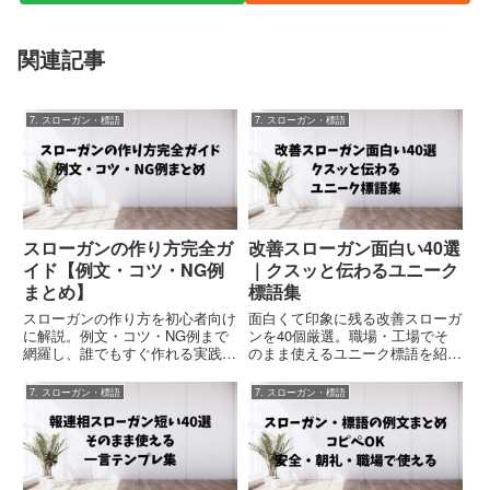
関連記事
7. スローガン・標語
7. スローガン・標語
スローガンの作り方完全ガ
改善スローガン面白い40選
イド【例文・コツ・NG例
｜クスッと伝わるユニーク
まとめ】
標語集
スローガンの作り方を初心者向け
面白くて印象に残る改善スローガ
に解説。例文・コツ・NG例まで
ンを40個厳選。職場・工場でそ
網羅し、誰でもすぐ作れる実践テ
のまま使えるユニーク標語を紹
ンプレを紹介します。職場・チー
介。業務改善・効率化・意識改革
ム・安全標語にも対応。
に役立つテンプレ集。
7. スローガン・標語
7. スローガン・標語