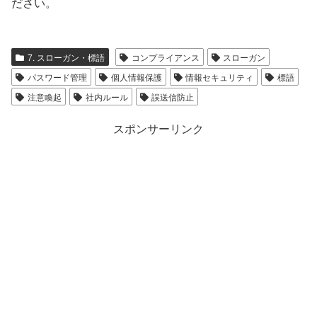
ださい。
7. スローガン・標語
コンプライアンス
スローガン
パスワード管理
個人情報保護
情報セキュリティ
標語
注意喚起
社内ルール
誤送信防止
スポンサーリンク