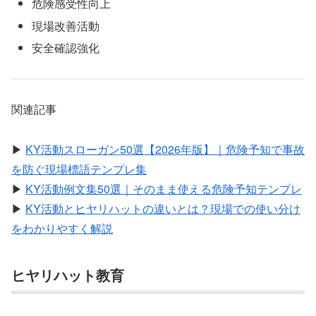
危険感受性向上
現場改善活動
安全確認強化
関連記事
▶
KY活動スローガン50選【2026年版】｜危険予知で事故
を防ぐ現場標語テンプレ集
▶
KY活動例文集50選｜そのまま使える危険予知テンプレ
▶
KY活動とヒヤリハットの違いとは？現場での使い分け
をわかりやすく解説
ヒヤリハット教育