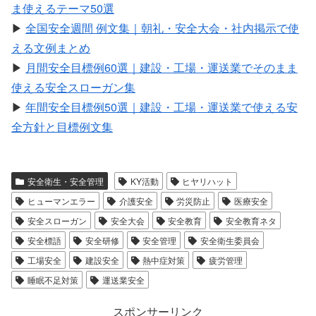
ま使えるテーマ50選
▶
全国安全週間 例文集｜朝礼・安全大会・社内掲示で使
える文例まとめ
▶
月間安全目標例60選｜建設・工場・運送業でそのまま
使える安全スローガン集
▶
年間安全目標例50選｜建設・工場・運送業で使える安
全方針と目標例文集
安全衛生・安全管理
KY活動
ヒヤリハット
ヒューマンエラー
介護安全
労災防止
医療安全
安全スローガン
安全大会
安全教育
安全教育ネタ
安全標語
安全研修
安全管理
安全衛生委員会
工場安全
建設安全
熱中症対策
疲労管理
睡眠不足対策
運送業安全
スポンサーリンク