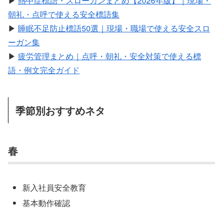
▶
熱中症標語・スローガンまとめ【2026年版】｜現場・
朝礼・点呼で使える安全標語集
▶
睡眠不足防止標語50選｜現場・職場で使える安全スロ
ーガン集
▶
疲労管理まとめ｜点呼・朝礼・安全対策で使える標
語・例文完全ガイド
季節別おすすめネタ
春
新入社員安全教育
基本動作確認