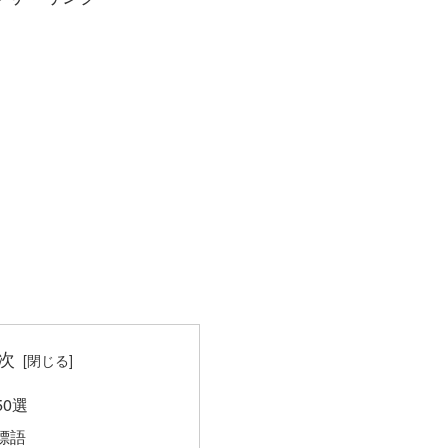
次
0選
標語