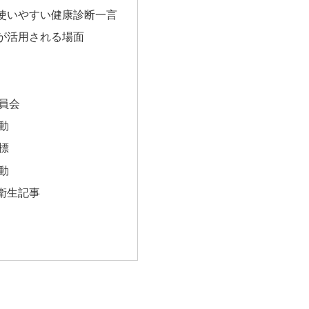
使いやすい健康診断一言
が活用される場面
員会
動
標
動
衛生記事