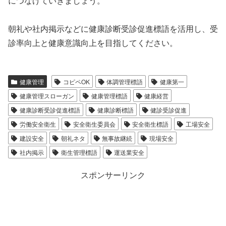
につなげていきましょう。
朝礼や社内掲示などに健康診断受診促進標語を活用し、受
診率向上と健康意識向上を目指してください。
健康管理
コピペOK
体調管理標語
健康第一
健康管理スローガン
健康管理標語
健康経営
健康診断受診促進標語
健康診断標語
健診受診促進
労働安全衛生
安全衛生委員会
安全衛生標語
工場安全
建設安全
朝礼ネタ
無事故継続
現場安全
社内掲示
衛生管理標語
運送業安全
スポンサーリンク