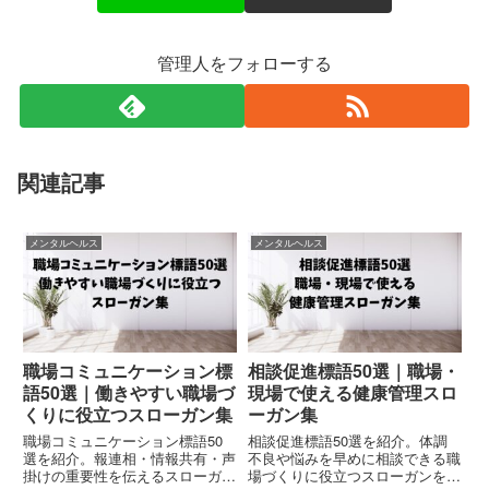
管理人をフォローする
関連記事
メンタルヘルス
メンタルヘルス
職場コミュニケーション標
相談促進標語50選｜職場・
語50選｜働きやすい職場づ
現場で使える健康管理スロ
くりに役立つスローガン集
ーガン集
職場コミュニケーション標語50
相談促進標語50選を紹介。体調
選を紹介。報連相・情報共有・声
不良や悩みを早めに相談できる職
掛けの重要性を伝えるスローガン
場づくりに役立つスローガンをま