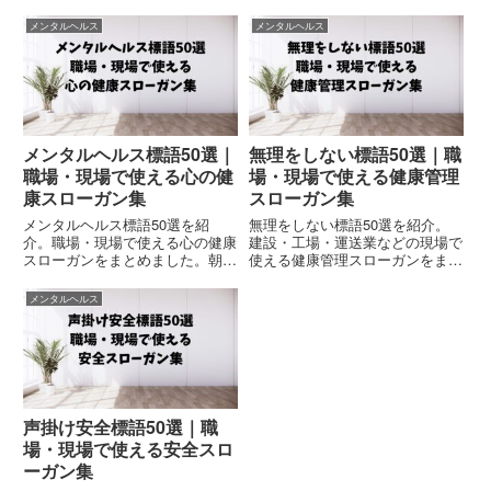
をまとめました。朝礼・安全大
とめました。朝礼・安全衛生委員
会・社内掲示に活用できます。
会・社内掲示に活用できます。
メンタルヘルス
メンタルヘルス
メンタルヘルス標語50選｜
無理をしない標語50選｜職
職場・現場で使える心の健
場・現場で使える健康管理
康スローガン集
スローガン集
メンタルヘルス標語50選を紹
無理をしない標語50選を紹介。
介。職場・現場で使える心の健康
建設・工場・運送業などの現場で
スローガンをまとめました。朝
使える健康管理スローガンをまと
礼・安全衛生委員会・社内掲示・
めました。朝礼・点呼・安全大
健康経営活動に活用できます。
会・社内掲示に活用できます。
メンタルヘルス
声掛け安全標語50選｜職
場・現場で使える安全スロ
ーガン集