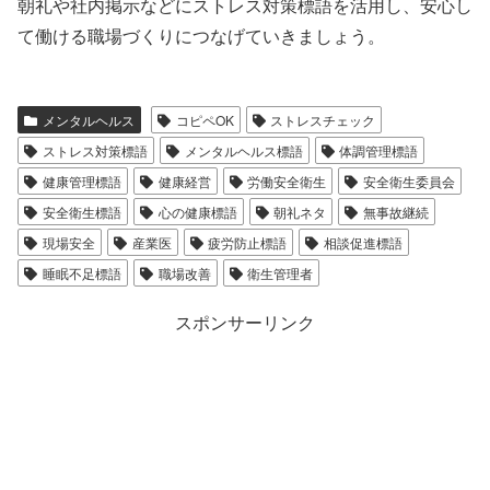
朝礼や社内掲示などにストレス対策標語を活用し、安心し
て働ける職場づくりにつなげていきましょう。
メンタルヘルス
コピペOK
ストレスチェック
ストレス対策標語
メンタルヘルス標語
体調管理標語
健康管理標語
健康経営
労働安全衛生
安全衛生委員会
安全衛生標語
心の健康標語
朝礼ネタ
無事故継続
現場安全
産業医
疲労防止標語
相談促進標語
睡眠不足標語
職場改善
衛生管理者
スポンサーリンク