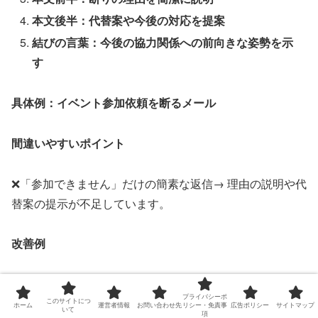
本文後半：代替案や今後の対応を提案
結びの言葉：今後の協力関係への前向きな姿勢を示
す
具体例：イベント参加依頼を断るメール
間違いやすいポイント
❌「参加できません」だけの簡素な返信→ 理由の説明や代
替案の提示が不足しています。
改善例
件名：【ご回答】〇月〇日開催イベントの登壇依頼について
プライバシーポ
このサイトにつ
ホーム
運営者情報
お問い合わせ先
リシー・免責事
広告ポリシー
サイトマップ
いて
項