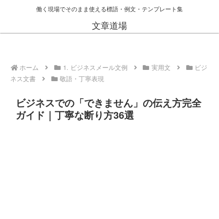
働く現場でそのまま使える標語・例文・テンプレート集
文章道場
ホーム
1. ビジネスメール文例
実用文
ビジ
ネス文書
敬語・丁寧表現
ビジネスでの「できません」の伝え方完全
ガイド｜丁寧な断り方36選