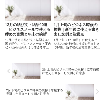
12月の結び文・結語40選
1月上旬のビジネス時候の
｜ビジネスメールで使える
挨拶｜新年後に使える書き
締めの言葉と年末の挨拶
出し文例と注意点
12月に使える結び文・結語を40
1月上旬（1〜10日）に使えるビ
選で紹介。ビジネスメール・案内
ジネス向け時候の挨拶を例文付き
状・社外/社内向けに使える年末
で解説。新年後の通常業務に戻っ
の締めの表現を用途別に丁寧にま
た時期にふさわしい時候語、書き
とめました。
出し文、メール・文書での使い分
けと注意点がわかります。
2月上旬のビジネス時候の挨拶｜立春前後
に使える書き出し文例と注意点
2月下旬のビジネス時候の挨拶｜年度末を
意識した書き出し文例と注意点