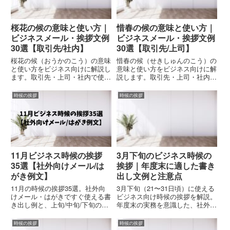
桜花の候の意味と使い方｜
惜春の候の意味と使い方｜
ビジネスメール・挨拶文例
ビジネスメール・挨拶文例
30選【取引先/社内】
30選【取引先/上司】
桜花の候（おうかのこう）の意味
惜春の候（せきしゅんのこう）の
と使い方をビジネス向けに解説し
意味と使い方をビジネス向けに解
ます。取引先・上司・社内で使え
説します。取引先・上司・社内で
る書き出し例、結びの挨拶、メー
使える書き出し例、結びの挨拶、
ル・挨拶状・案内文の文例テンプ
挨拶メール・お礼・案内文などの
時候の挨拶
時候の挨拶
レをまとめました。
文例テンプレをまとめました。春
の終わりの挨拶に最適です。
11月ビジネス時候の挨拶
3月下旬のビジネス時候の
35選【社外向けメール/は
挨拶｜年度末に適した書き
がき例文】
出し文例と注意点
11月の時候の挨拶35選。社外向
3月下旬（21〜31日頃）に使える
けメール・はがきですぐ使える書
ビジネス向け時候の挨拶を解説。
き出し例と、上旬/中旬/下旬の使
年度末の実務を意識した、社外メ
い分けを丁寧に解説。立冬・晩
ール・文書で失礼にならない書き
秋・向寒など季節に合う表現がわ
出し文例と注意点をまとめていま
時候の挨拶
時候の挨拶
かる。
す。