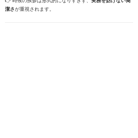
👉 時候の挨拶は形式的になりすぎず、
実務を妨げない簡
潔さ
が重視されます。