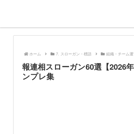
ホーム
7. スローガン・標語
組織・チーム運
報連相スローガン60選【202
ンプレ集