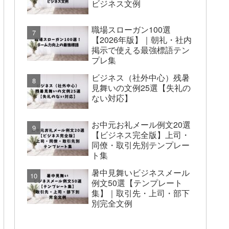
ビジネス文例
職場スローガン100選
【2026年版】｜朝礼・社内
掲示で使える最強標語テン
プレ集
ビジネス（社外中心）残暑
見舞いの文例25選【失礼の
ない対応】
お中元お礼メール例文20選
【ビジネス完全版】上司・
同僚・取引先別テンプレー
ト集
暑中見舞いビジネスメール
例文50選【テンプレート
集】｜取引先・上司・部下
別完全文例