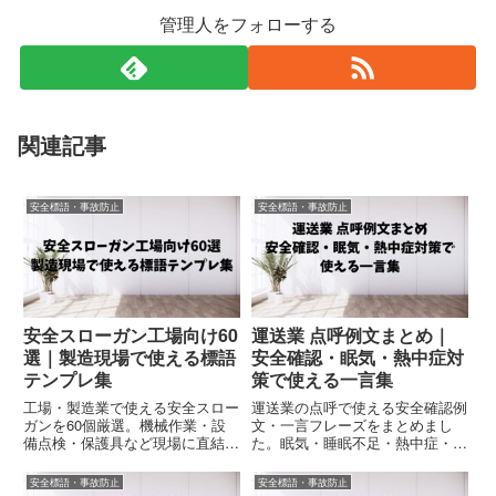
管理人をフォローする
関連記事
安全標語・事故防止
安全標語・事故防止
安全スローガン工場向け60
運送業 点呼例文まとめ｜
選｜製造現場で使える標語
安全確認・眠気・熱中症対
テンプレ集
策で使える一言集
工場・製造業で使える安全スロー
運送業の点呼で使える安全確認例
ガンを60個厳選。機械作業・設
文・一言フレーズをまとめまし
備点検・保護具など現場に直結す
た。眠気・睡眠不足・熱中症・疲
る標語をまとめました。掲示・朝
労確認・安全運転で使えるコピペ
礼・ポスターにそのまま使えるテ
OKの点呼例文集です。
安全標語・事故防止
安全標語・事故防止
ンプレ集。