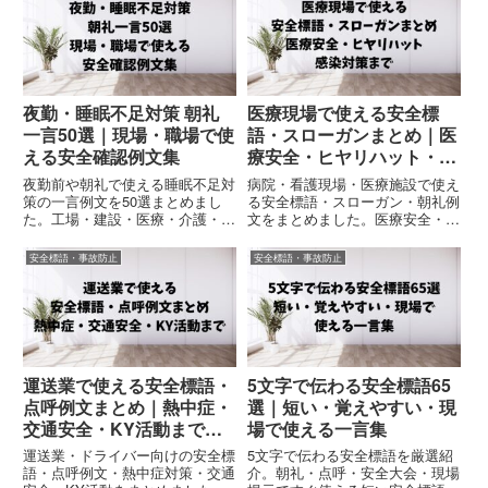
夜勤・睡眠不足対策 朝礼
医療現場で使える安全標
一言50選｜現場・職場で使
語・スローガンまとめ｜医
える安全確認例文集
療安全・ヒヤリハット・感
染対策まで網羅
夜勤前や朝礼で使える睡眠不足対
病院・看護現場・医療施設で使え
策の一言例文を50選まとめまし
る安全標語・スローガン・朝礼例
た。工場・建設・医療・介護・運
文をまとめました。医療安全・ヒ
送業などで使える安全確認フレー
ヤリハット・感染対策・報連相・
ズをコピペOKで掲載。眠気・疲
熱中症対策など、医療現場ですぐ
安全標語・事故防止
安全標語・事故防止
労・集中力低下による事故防止に
使えるコピペOK例文集です。
役立ちます。
運送業で使える安全標語・
5文字で伝わる安全標語65
点呼例文まとめ｜熱中症・
選｜短い・覚えやすい・現
交通安全・KY活動まで完
場で使える一言集
全網羅
運送業・ドライバー向けの安全標
5文字で伝わる安全標語を厳選紹
語・点呼例文・熱中症対策・交通
介。朝礼・点呼・安全大会・現場