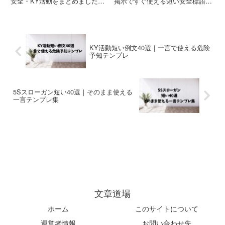
安全・KY活動をまとめました。
掲示ですぐ使える短い安全標語
運送会社・物流現場・点呼・朝
を、建設・工場・運送など実務向
礼・安全大会ですぐ使えるコピペ
けにまとめました。コピペOK・
OK例文集です。
そのまま使える2026年版例文集
です。
KY活動短い例文40選｜一言で使える危険
予知テンプレ
5Sスローガン短い40選｜そのまま使える
一言テンプレ集
文章道場
ホーム
このサイトについて
運営者情報
お問い合わせ先