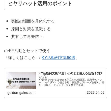
ヒヤリハット活用のポイント
実際の場面を具体化する
原因と対策を意識する
共有して再発防止
👉KY活動とセットで使う
「詳しくはこちら →
KY活動例文集50選
」
KY活動例文集50選｜そのまま使える危険予知テ
ンプレ
KY活動でそのまま使える例文を50個厳選。危険予知トレ
ーニング（KY）で使える短く実践的なフレーズを紹介。朝
礼・現場ミーティング・安全教育に最適。
2026.04.06
golden-gains.com