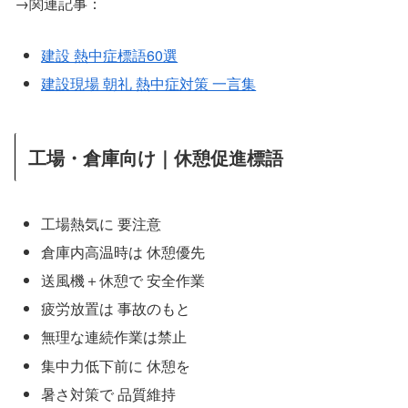
→関連記事：
建設 熱中症標語60選
建設現場 朝礼 熱中症対策 一言集
工場・倉庫向け｜休憩促進標語
工場熱気に 要注意
倉庫内高温時は 休憩優先
送風機＋休憩で 安全作業
疲労放置は 事故のもと
無理な連続作業は禁止
集中力低下前に 休憩を
暑さ対策で 品質維持