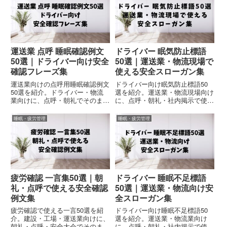
運送業 点呼 睡眠確認例文
ドライバー 眠気防止標語
50選｜ドライバー向け安全
50選｜運送業・物流現場で
確認フレーズ集
使える安全スローガン集
運送業向けの点呼用睡眠確認例文
ドライバー向け眠気防止標語50
50選を紹介。ドライバー・物流
選を紹介。運送業・物流現場向け
業向けに、点呼・朝礼でそのまま
に、点呼・朝礼・社内掲示で使え
使える安全確認フレーズをまとめ
る安全スローガンをまとめまし
ました。コピペOKで実務利用に
た。コピペOKで実務利用にも対
睡眠・疲労管理
睡眠・疲労管理
も対応。
応。
疲労確認 一言集50選｜朝
ドライバー 睡眠不足標語
礼・点呼で使える安全確認
50選｜運送業・物流向け安
例文集
全スローガン集
疲労確認で使える一言50選を紹
ドライバー向け睡眠不足標語50
介。建設・工場・運送業向けに、
選を紹介。運送業・物流業向け
朝礼・点呼・安全大会でそのまま
に、点呼・朝礼・社内掲示で使え