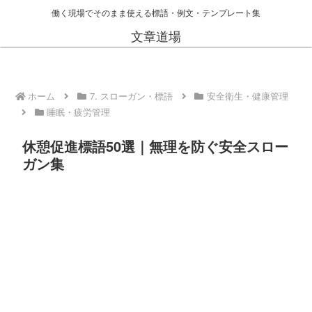
働く現場でそのまま使える標語・例文・テンプレート集
文章道場
ホーム
7. スローガン・標語
安全衛生・健康管理
睡眠・疲労管理
休憩促進標語50選｜無理を防ぐ安全スロー
ガン集