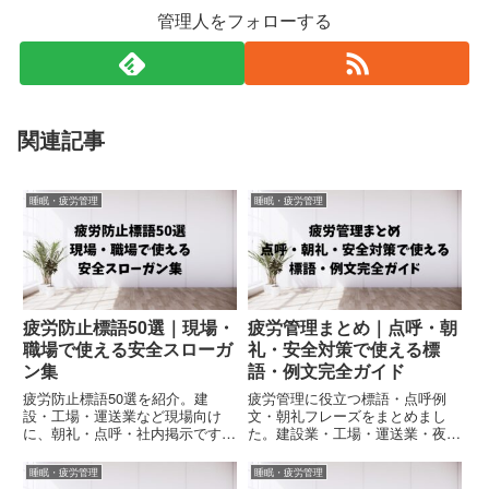
管理人をフォローする
関連記事
睡眠・疲労管理
睡眠・疲労管理
疲労防止標語50選｜現場・
疲労管理まとめ｜点呼・朝
職場で使える安全スローガ
礼・安全対策で使える標
ン集
語・例文完全ガイド
疲労防止標語50選を紹介。建
疲労管理に役立つ標語・点呼例
設・工場・運送業など現場向け
文・朝礼フレーズをまとめまし
に、朝礼・点呼・社内掲示ですぐ
た。建設業・工場・運送業・夜勤
使える安全スローガンをまとめま
現場で使える疲労防止対策や安全
した。コピペOKで実務利用にも
管理方法を紹介しています。
睡眠・疲労管理
睡眠・疲労管理
対応。