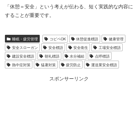
「休憩＝安全」という考えが伝わる、短く実践的な内容に
することが重要です。
睡眠・疲労管理
コピペOK
休憩促進標語
健康管理
安全スローガン
安全標語
安全衛生
工場安全標語
建設安全標語
朝礼標語
水分補給
点呼標語
熱中症対策
猛暑対策
疲労防止
運送業安全標語
スポンサーリンク