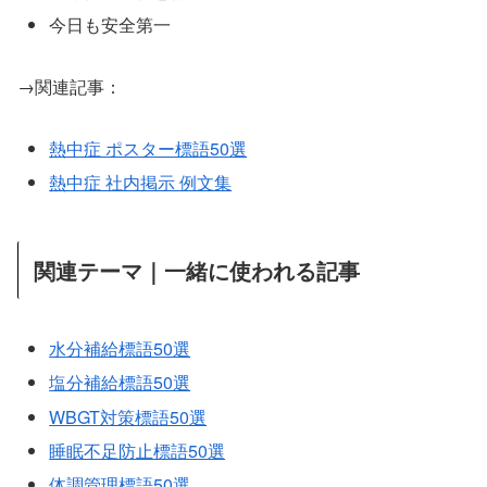
今日も安全第一
→関連記事：
熱中症 ポスター標語50選
熱中症 社内掲示 例文集
関連テーマ｜一緒に使われる記事
水分補給標語50選
塩分補給標語50選
WBGT対策標語50選
睡眠不足防止標語50選
体調管理標語50選