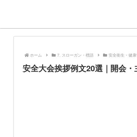
ホーム
7. スローガン・標語
安全衛生・健康
安全大会挨拶例文20選｜開会