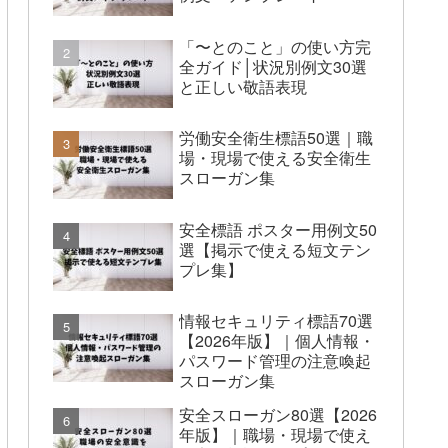
「〜とのこと」の使い方完
全ガイド│状況別例文30選
と正しい敬語表現
労働安全衛生標語50選｜職
場・現場で使える安全衛生
スローガン集
安全標語 ポスター用例文50
選【掲示で使える短文テン
プレ集】
情報セキュリティ標語70選
【2026年版】｜個人情報・
パスワード管理の注意喚起
スローガン集
安全スローガン80選【2026
年版】｜職場・現場で使え