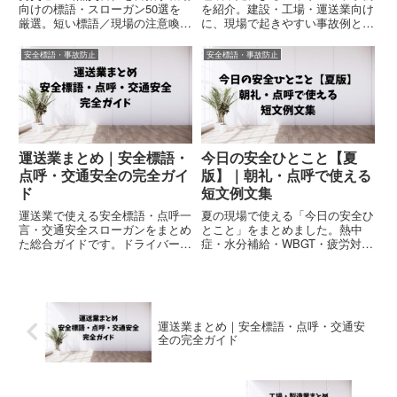
向けの標語・スローガン50選を
を紹介。建設・工場・運送業向け
厳選。短い標語／現場の注意喚起
に、現場で起きやすい事故例と対
／朝礼・安全大会向けなど用途別
策をまとめました。朝礼・KY活
に紹介。安全第一・指差呼称・ヒ
動・安全教育にも活用できます。
安全標語・事故防止
安全標語・事故防止
ヤリハット対策にも使えるテンプ
レ集【2026年版】。
運送業まとめ｜安全標語・
今日の安全ひとこと【夏
点呼・交通安全の完全ガイ
版】｜朝礼・点呼で使える
ド
短文例文集
運送業で使える安全標語・点呼一
夏の現場で使える「今日の安全ひ
言・交通安全スローガンをまとめ
とこと」をまとめました。熱中
た総合ガイドです。ドライバー向
症・水分補給・WBGT・疲労対策
け安全活動、ヒヤリハット対策、
など、建設・工場・運送・警備で
熱中症対策、睡眠不足防止など、
使いやすい朝礼・点呼向け短文例
運送現場で役立つ記事を掲載して
文を厳選紹介。コピペOKです。
います。
運送業まとめ｜安全標語・点呼・交通安
全の完全ガイド