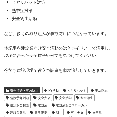
ヒヤリハット対策
熱中症対策
安全衛生活動
など、多くの取り組みが事故防止につながっています。
本記事を建設業向け安全活動の総合ガイドとして活用し、
現場に合った安全標語や例文を見つけてください。
今後も建設現場で役立つ記事を順次追加していきます。
安全標語・事故防止
KY活動
ヒヤリハット
事故防止
危険予知活動
安全大会
安全活動
安全衛生
建設安全標語
建設業
建設業安全スローガン
建設業朝礼
建設現場
朝礼
朝礼例文
無事故