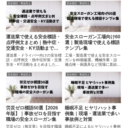
安全標語・事故防止
安全標語・事故防止
運送業で使える安全標語・
安全スローガン工場向け60
点呼例文まとめ｜熱中症・
選｜製造現場で使える標語
交通安全・KY活動まで完
テンプレ集
全網羅
運送業・ドライバー向けの安全標
工場・製造業で使える安全スロー
語・点呼例文・熱中症対策・交通
ガンを60個厳選。機械作業・設
安全・KY活動をまとめました。
備点検・保護具など現場に直結す
運送会社・物流現場・点呼・朝
る標語をまとめました。掲示・朝
礼・安全大会ですぐ使えるコピペ
礼・ポスターにそのまま使えるテ
安全標語・事故防止
安全標語・事故防止
OK例文集です。
ンプレ集。
労災ゼロ標語50選【2026
睡眠不足 ヒヤリハット事
年版】｜事故ゼロを目指す
例集｜現場・運送業で多い
職場の安全スローガン集
事故例と対策
労災ゼロ（無災害）を目指す職場
睡眠不足によるヒヤリハット事例