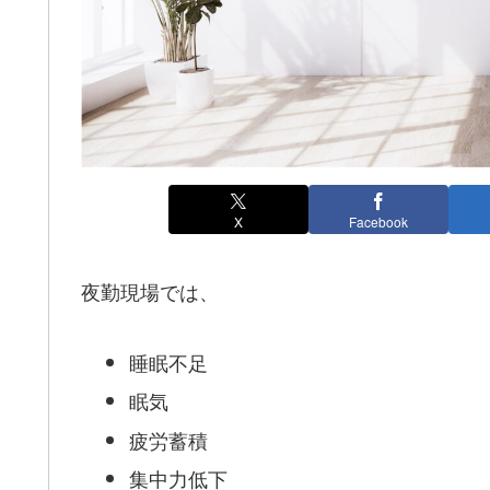
X
Facebook
夜勤現場では、
睡眠不足
眠気
疲労蓄積
集中力低下