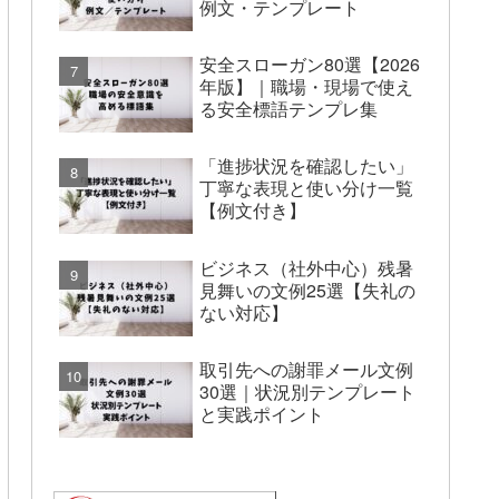
例文・テンプレート
安全スローガン80選【2026
年版】｜職場・現場で使え
る安全標語テンプレ集
「進捗状況を確認したい」
丁寧な表現と使い分け一覧
【例文付き】
ビジネス（社外中心）残暑
見舞いの文例25選【失礼の
ない対応】
取引先への謝罪メール文例
30選｜状況別テンプレート
と実践ポイント