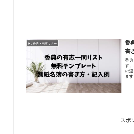
香
9．香典・弔事マナー
書
香典
す。
の連
ます
スポ