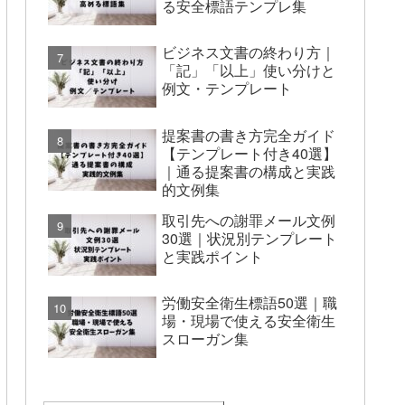
る安全標語テンプレ集
ビジネス文書の終わり方｜
「記」「以上」使い分けと
例文・テンプレート
提案書の書き方完全ガイド
【テンプレート付き40選】
｜通る提案書の構成と実践
的文例集
取引先への謝罪メール文例
30選｜状況別テンプレート
と実践ポイント
労働安全衛生標語50選｜職
場・現場で使える安全衛生
スローガン集