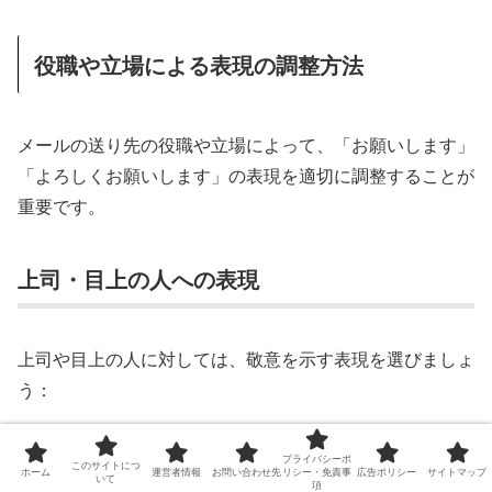
役職や立場による表現の調整方法
メールの送り先の役職や立場によって、「お願いします」
「よろしくお願いします」の表現を適切に調整することが
重要です。
上司・目上の人への表現
上司や目上の人に対しては、敬意を示す表現を選びましょ
う：
基本的な原則
プライバシーポ
このサイトにつ
ホーム
運営者情報
お問い合わせ先
リシー・免責事
広告ポリシー
サイトマップ
いて
「お願いします」よりも「よろしくお願いいた
項