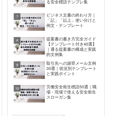
る安全標語テンプレ集
ビジネス文書の終わり方｜
「記」「以上」使い分けと
例文・テンプレート
提案書の書き方完全ガイド
【テンプレート付き40選】
｜通る提案書の構成と実践
的文例集
取引先への謝罪メール文例
30選｜状況別テンプレート
と実践ポイント
労働安全衛生標語50選｜職
場・現場で使える安全衛生
スローガン集