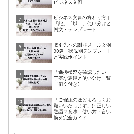
ビジネス文例
ビジネス文書の終わり方｜
「記」「以上」使い分けと
例文・テンプレート
取引先への謝罪メール文例
30選｜状況別テンプレート
と実践ポイント
「進捗状況を確認したい」
丁寧な表現と使い分け一覧
【例文付き】
「ご確認のほどよろしくお
願いいたします」は正しい
敬語？意味・使い方・言い
換え完全ガイド