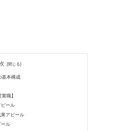
次
の基本構成
営業職】
アピール
成果アピール
ピール