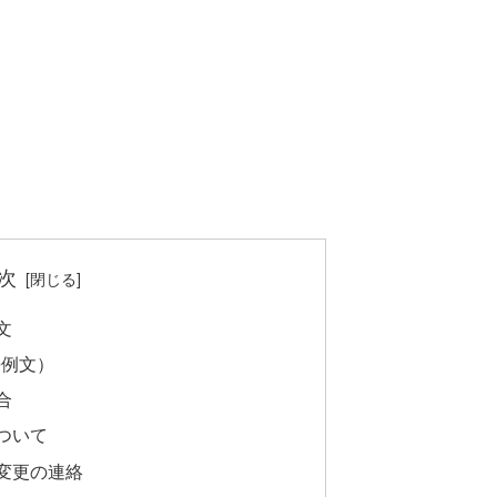
次
文
0例文）
合
ついて
変更の連絡