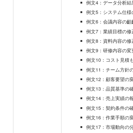
例文4：データ分析結
例文5：システム仕様
例文6：会議内容の齟
例文7：業績目標の修
例文8：資料内容の修
例文9：研修内容の変
例文10：コスト見積
例文11：チーム方針
例文12：顧客要望の
例文13：品質基準の
例文14：売上実績の
例文15：契約条件の
例文16：作業手順の
例文17：市場動向の