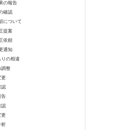
果の報告
の確認
齬について
正提案
正依頼
更通知
もりの相違
の調整
変更
確認
報告
確認
変更
分析