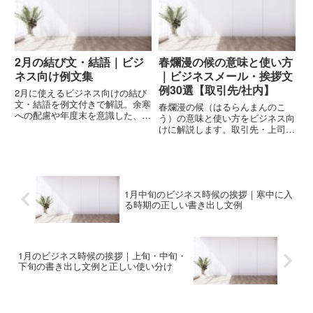
2月の結び文・結語｜ビジ
春爛漫の候の意味と使い方
ネス向け例文集
｜ビジネスメール・挨拶文
例30選【取引先/社内】
2月に使えるビジネス向けの結び
文・結語を例文付きで解説。余寒
春爛漫の候（はるらんまんのこ
への配慮や年度末を意識した、安
う）の意味と使い方をビジネス向
全で使いやすい締めの表現を、メ
けに解説します。取引先・上司・
ール・文書別にまとめています。
社内で使える書き出し例、結びの
挨拶、挨拶メール・お礼・案内文
などの文例テンプレをまとめまし
た。
1月中旬のビジネス時候の挨拶｜寒中に入
る時期の正しい書き出し文例
1月のビジネス時候の挨拶｜上旬・中旬・
下旬の書き出し文例と正しい使い分け