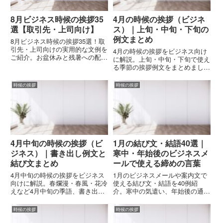
8月ビジネス時候の挨拶35
4月の時候の挨拶（ビジネ
選【取引先・上司向け】
ス）｜上旬・中旬・下旬の
例文まとめ
8月ビジネス時候の挨拶35選！取
引先・上司向けの実用的な文例を
4月の時候の挨拶をビジネス向け
ご紹介。お盆休みと残暑への配慮
に解説。上旬・中旬・下旬で使え
を込めた、関係性別に使い分けで
る季節の挨拶例文をまとめまし
きるビジネス挨拶で、信頼関係を
た。取引先・社内メール・手紙な
深めましょう。メール・会議・文
どで使える丁寧な文章例を紹介し
時候の挨拶
時候の挨拶
書で使える実践的なテンプレート
ます。
集です。
4月中旬の時候の挨拶（ビ
1月の結び文・結語40選｜
ジネス）｜書き出し例文と
寒中・年始後のビジネスメ
結び文まとめ
ールで使える締めの言葉
4月中旬の時候の挨拶をビジネス
1月のビジネスメールや案内文で
向けに解説。春爛漫・春風・花冷
使える結び文・結語を40例紹
えなど4月中旬の季語、書き出し
介。寒中の気遣い、年始後の通常
例文、結びの言葉をまとめまし
業務に戻った時期にふさわしい締
た。ビジネスメールや手紙でその
めの言葉とNG表現をわかりやす
時候の挨拶
時候の挨拶
まま使える例文付き。
く解説します。