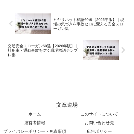
を掲載。建設業でそのまま使える
で使える例文など、現場改善に役
コピペOKの安全標語集です。
立つ記事を掲載しています。
ヒヤリハット標語60選【2026年版】｜現
場の気づきを事故ゼロに変える安全スロ
ーガン集
交通安全スローガン60選【2026年版】｜
社用車・通勤事故を防ぐ職場標語テンプ
レ集
文章道場
ホーム
このサイトについて
運営者情報
お問い合わせ先
プライバシーポリシー・免責事項
広告ポリシー