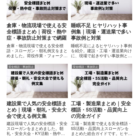
倉庫・物流現場で使える安
睡眠不足 ヒヤリハット事
全標語まとめ｜荷役・熱中
例集｜現場・運送業で多い
症・事故防止対策まで網羅
事故例と対策
倉庫・物流現場で使える安全標
睡眠不足によるヒヤリハット事例
語・スローガン・朝礼例文をまと
を紹介。建設・工場・運送業向け
めました。荷役作業・フォークリ
に、現場で起きやすい事故例と対
フト・熱中症・転倒事故・KY活
策をまとめました。朝礼・KY活
動で使えるコピペOKの安全例文
動・安全教育にも活用できます。
安全標語・事故防止
安全標語・事故防止
集です。
建設業で人気の安全標語ま
工場・製造業まとめ｜安全
とめ｜現場・朝礼・安全大
標語・5S活動・品質向上
会で使える例文集
の完全ガイド
建設現場で人気の安全標語・安全
工場・製造業で使える安全標語・
スローガンをまとめました。朝
5S活動・品質向上スローガンを
礼・安全大会・KY活動・熱中症
まとめた総合ガイドです。ヒヤリ
対策・労災防止で使える短い例文
ハット対策や安全衛生活動、朝礼