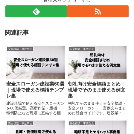
関連記事
安全標語・事故防止
安全標語・事故防止
安全スローガン建設業60選
朝礼向け安全標語まとめ｜
｜現場で使える標語テンプ
現場でそのまま使える例文
レ集
集
建設現場で使える安全スローガン
朝礼でそのまま使える安全標語・
を60個厳選。高所作業・重機・
安全スローガン・一言例文をまと
転倒防止など現場に直結する標語
めた総合ガイドです。建設業・工
をまとめました。掲示・朝礼・ポ
場・運送業などの現場で使える朝
スターにそのまま使えるテンプレ
礼ネタや安全活動向けの例文を掲
安全標語・事故防止
安全標語・事故防止
集。
載しています。