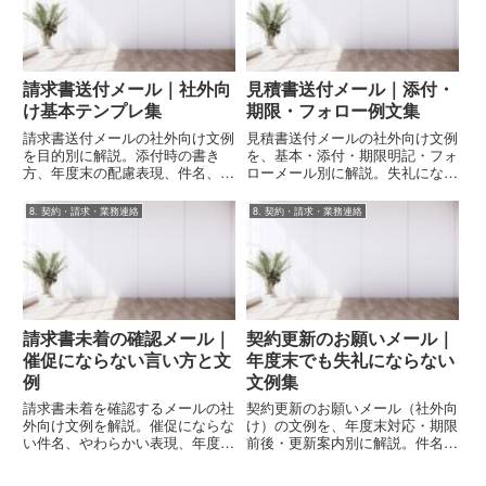
請求書送付メール｜社外向
見積書送付メール｜添付・
け基本テンプレ集
期限・フォロー例文集
請求書送付メールの社外向け文例
見積書送付メールの社外向け文例
を目的別に解説。添付時の書き
を、基本・添付・期限明記・フォ
方、年度末の配慮表現、件名、結
ローメール別に解説。失礼になら
び、敬語の注意点までそのまま使
ない件名、敬語、年度末対応、
えるテンプレ付き。
NG例まで網羅します。
8. 契約・請求・業務連絡
8. 契約・請求・業務連絡
請求書未着の確認メール｜
契約更新のお願いメール｜
催促にならない言い方と文
年度末でも失礼にならない
例
文例集
請求書未着を確認するメールの社
契約更新のお願いメール（社外向
外向け文例を解説。催促にならな
け）の文例を、年度末対応・期限
い件名、やわらかい表現、年度末
前後・更新案内別に解説。件名、
の配慮、NG例まで網羅。再送・
クッション言葉、敬語の注意点、
確認の使い分けもわかります。
NG例まで網羅します。