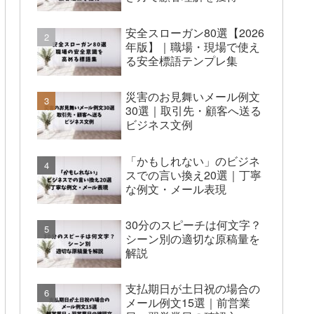
安全スローガン80選【2026
年版】｜職場・現場で使え
る安全標語テンプレ集
災害のお見舞いメール例文
30選｜取引先・顧客へ送る
ビジネス文例
「かもしれない」のビジネ
スでの言い換え20選｜丁寧
な例文・メール表現
30分のスピーチは何文字？
シーン別の適切な原稿量を
解説
支払期日が土日祝の場合の
メール例文15選｜前営業