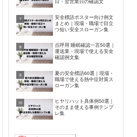
日・翌営業日の確認文
安全標語ポスター向け例文
まとめ｜現場・職場で目立
つ短い安全スローガン集
点呼用 睡眠確認一言50選｜
運送業・現場で使える安全
確認例文集
夏の安全標語60選｜現場・
職場で使える熱中症対策ス
ローガン集
ヒヤリハット具体例50選｜
そのまま使える事例テンプ
レ集