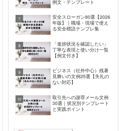
例文・テンプレート
安全スローガン80選【2026
年版】｜職場・現場で使え
る安全標語テンプレ集
「進捗状況を確認したい」
丁寧な表現と使い分け一覧
【例文付き】
ビジネス（社外中心）残暑
見舞いの文例25選【失礼の
ない対応】
取引先への謝罪メール文例
30選｜状況別テンプレート
と実践ポイント