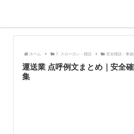
ホーム
7. スローガン・標語
安全標語・事故
運送業 点呼例文まとめ｜安全
集