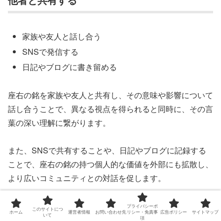
家族や友人と話し合う
SNSで発信する
日記やブログに書き留める
座右の銘を家族や友人と共有し、その意味や影響について
話し合うことで、異なる視点を得られると同時に、その言
葉の深い理解に繋がります。
また、SNSで共有することや、日記やブログに記録する
ことで、座右の銘の持つ個人的な価値を外部にも拡散し、
より広いコミュニティとの対話を促します。
これにより、他人からのフィードバックやインスピレーシ
プライバシーポ
このサイトにつ
ホーム
運営者情報
お問い合わせ先
リシー・免責事
広告ポリシー
サイトマップ
いて
ョンを得ることができ、座右の銘の活用をさらに深めるこ
項