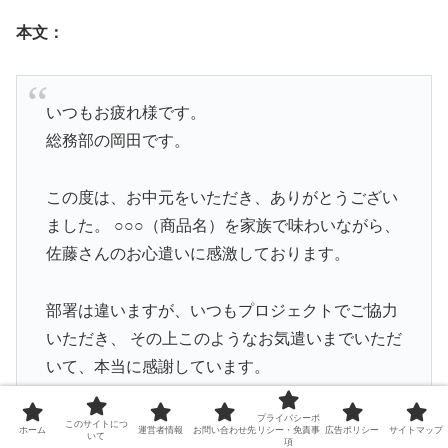
本文：
いつもお疲れ様です。
総務部の岡田です。
この度は、お中元をいただき、ありがとうござい
ました。 ○○○（商品名）を家族で味わいながら、
佐藤さんのお心遣いに感激しております。
部署は違いますが、いつもプロジェクトでご協力
いただき、 その上このようなお気遣いまでいただ
いて、本当に感謝しています。
また何かありましたら、お声がけください。 今後
プライバシーポ
このサイトにつ
ホーム
運営者情報
お問い合わせ先
リシー・免責事
広告ポリシー
サイトマップ
いて
項