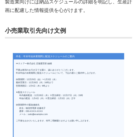
製造業向けには納品スケジュールの詳細を明記し、生産計
画に配慮した情報提供を心がけます。
小売業取引先向け文例
件名：年末年始休業期間と配送スケジュールのご案内
○○ストアー株式会社 店舗運営部 □□様
平素は格別のお引き立てを賜り、誠にありがとうございます。
年末年始の休業期間と配送スケジュールについて、下記の通りご案内申し上げます。
休業期間：12月29日（金）〜1月3日（水）
最終営業日：12月28日（木）16時まで
営業再開日：1月4日（木）9時より
▼配送スケジュール
年内最終配送：12月28日（木）※受注締切：12月27日（水）15時
年始の配送：1月4日（木）※受注締切：1月3日（水）正午
休業期間中の緊急連絡先
担当：物流管理課 佐藤花子
携帯：090-XXXX-XXXX
メール：sato@example.com
ご不便をおかけいたしますが、何卒ご理解賜りますようお願い申し上げます。