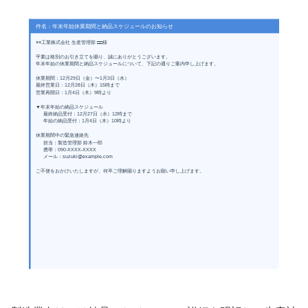
件名：年末年始休業期間と納品スケジュールのお知らせ
○○工業株式会社 生産管理部 □□様
平素は格別のお引き立てを賜り、誠にありがとうございます。
年末年始の休業期間と納品スケジュールについて、下記の通りご案内申し上げます。
休業期間：12月29日（金）〜1月3日（水）
最終営業日：12月28日（木）15時まで
営業再開日：1月4日（木）9時より
▼年末年始の納品スケジュール
最終納品受付：12月27日（水）12時まで
年始の納品受付：1月4日（木）10時より
休業期間中の緊急連絡先
担当：製造管理部 鈴木一郎
携帯：090-XXXX-XXXX
メール：suzuki@example.com
ご不便をおかけいたしますが、何卒ご理解賜りますようお願い申し上げます。