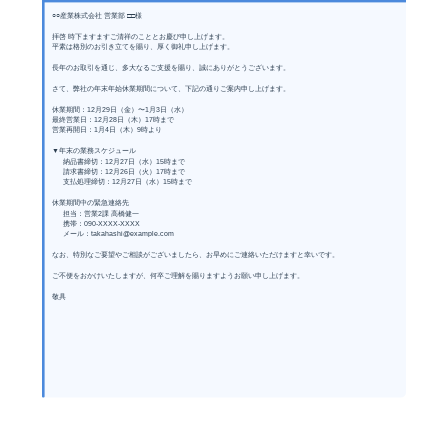
○○産業株式会社 営業部 □□様
拝啓 時下ますますご清祥のこととお慶び申し上げます。
平素は格別のお引き立てを賜り、厚く御礼申し上げます。
長年のお取引を通じ、多大なるご支援を賜り、誠にありがとうございます。
さて、弊社の年末年始休業期間について、下記の通りご案内申し上げます。
休業期間：12月29日（金）〜1月3日（水）
最終営業日：12月28日（木）17時まで
営業再開日：1月4日（木）9時より
▼年末の業務スケジュール
納品書締切：12月27日（水）15時まで
請求書締切：12月26日（火）17時まで
支払処理締切：12月27日（水）15時まで
休業期間中の緊急連絡先
担当：営業2課 高橋健一
携帯：090-XXXX-XXXX
メール：takahashi@example.com
なお、特別なご要望やご相談がございましたら、お早めにご連絡いただけますと幸いです。
ご不便をおかけいたしますが、何卒ご理解を賜りますようお願い申し上げます。
敬具