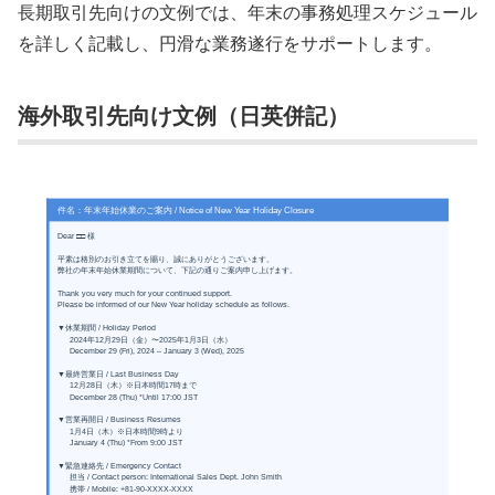
長期取引先向けの文例では、年末の事務処理スケジュール
を詳しく記載し、円滑な業務遂行をサポートします。
海外取引先向け文例（日英併記）
件名：年末年始休業のご案内 / Notice of New Year Holiday Closure
Dear □□ 様
平素は格別のお引き立てを賜り、誠にありがとうございます。
弊社の年末年始休業期間について、下記の通りご案内申し上げます。
Thank you very much for your continued support.
Please be informed of our New Year holiday schedule as follows.
▼休業期間 / Holiday Period
2024年12月29日（金）〜2025年1月3日（水）
December 29 (Fri), 2024 – January 3 (Wed), 2025
▼最終営業日 / Last Business Day
12月28日（木）※日本時間17時まで
December 28 (Thu) *Until 17:00 JST
▼営業再開日 / Business Resumes
1月4日（木）※日本時間9時より
January 4 (Thu) *From 9:00 JST
▼緊急連絡先 / Emergency Contact
担当 / Contact person: International Sales Dept. John Smith
携帯 / Mobile: +81-90-XXXX-XXXX