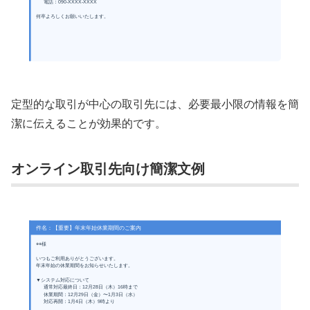
電話：090-XXXX-XXXX
何卒よろしくお願いいたします。
定型的な取引が中心の取引先には、必要最小限の情報を簡
潔に伝えることが効果的です。
オンライン取引先向け簡潔文例
件名：【重要】年末年始休業期間のご案内
○○様
いつもご利用ありがとうございます。
年末年始の休業期間をお知らせいたします。
▼システム対応について
通常対応最終日：12月28日（木）16時まで
休業期間：12月29日（金）〜1月3日（水）
対応再開：1月4日（木）9時より