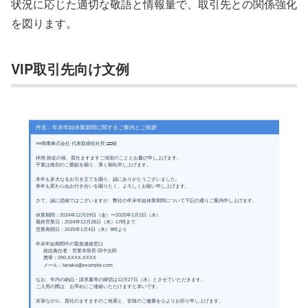
状況に応じた適切な敬語と情報量で、取引先との関係強化
を図ります。
VIP取引先向け文例
件名：年末年始休業期間に関するご案内とご挨拶
○○商事株式会社 代表取締役社長 □□様
拝啓 師走の候、貴社ますますご清栄のこととお慶び申し上げます。
平素は格別のご愛顧を賜り、厚く御礼申し上げます。
本年も多大なるお引き立てを賜り、誠にありがとうございました。
来年も変わらぬお付き合いを賜りたく、よろしくお願い申し上げます。
さて、誠に恐縮ではございますが、弊社の年末年始休業期間について下記の通りご案内申し上げます。
休業期間：2024年12月29日（金）〜2025年1月3日（水）
最終営業日：2024年12月28日（木）17時まで
営業再開日：2025年1月4日（木）9時より
年末年始期間中の緊急連絡窓口
統括責任者：営業本部長 田中次郎
携帯：090-XXXX-XXXX
メール：tanaka@example.com
なお、年内の納品・請求書等の締切は12月27日（水）とさせていただきます。
ご入用の際は、お早めにご連絡いただけますと幸いです。
末筆ながら、貴社のますますのご発展と、皆様のご健勝を心よりお祈り申し上げます。