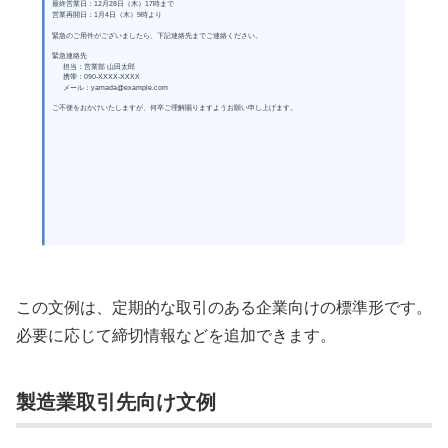
最終営業日：12月28日（木）17時まで
営業再開日：1月4日（木）9時より
緊急のご用件がございましたら、下記連絡先までご連絡ください。
緊急連絡先
担当：営業部 山田太郎
携帯：090-XXXX-XXXX
メール：yamada@example.com
ご不便をおかけいたしますが、何卒ご理解賜りますようお願い申し上げます。
この文例は、定期的な取引のある企業向けの標準形です。
必要に応じて締切情報などを追加できます。
製造業取引先向け文例