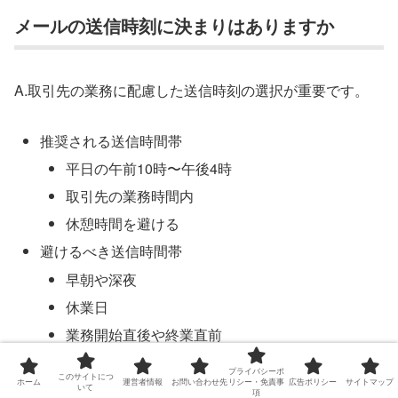
メールの送信時刻に決まりはありますか
A.取引先の業務に配慮した送信時刻の選択が重要です。
推奨される送信時間帯
平日の午前10時〜午後4時
取引先の業務時間内
休憩時間を避ける
避けるべき送信時間帯
早朝や深夜
休業日
業務開始直後や終業直前
プライバシーポ
このサイトにつ
また、海外取引先がある場合は、相手国の時間帯にも配慮
ホーム
運営者情報
お問い合わせ先
リシー・免責事
広告ポリシー
サイトマップ
いて
項