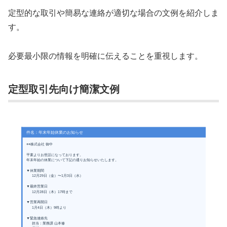
定型的な取引や簡易な連絡が適切な場合の文例を紹介しま
す。
必要最小限の情報を明確に伝えることを重視します。
定型取引先向け簡潔文例
件名：年末年始休業のお知らせ
○○株式会社 御中
平素よりお世話になっております。
年末年始の休業について下記の通りお知らせいたします。
▼休業期間
12月29日（金）〜1月3日（水）
▼最終営業日
12月28日（木）17時まで
▼営業再開日
1月4日（木）9時より
▼緊急連絡先
担当：業務課 山本修