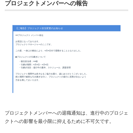
プロジェクトメンバーへの報告
【ご報告】プロジェクト担当変更のお知らせ
○○プロジェクト メンバー各位
お世話になっております。
プロジェクトマネージャーの△△です。
この度、一身上の都合により、○月○日付で退職することとなりました。
■プロジェクトの引継ぎについて
・後任担当者：○○様
・引継ぎ期間：○月○日～○月○日
・引継ぎ項目：進行中の案件、スケジュール、課題管理
プロジェクト期間中は多大なるご協力を賜り、誠にありがとうございました。
残り期間で確実な引き継ぎを行い、プロジェクトの進行に支障が出ないよう
万全を期してまいります。
プロジェクトメンバーへの退職通知は、進行中のプロジェ
クトへの影響を最小限に抑えるために不可欠です。