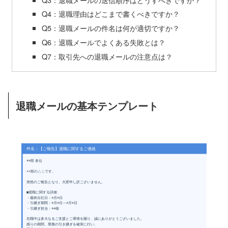
Q4：退職理由はどこまで書くべきですか？
Q5：退職メールの件名は何が適切ですか？
Q6：退職メールでよくある失敗とは？
Q7：取引先への退職メールの注意点は？
退職メールの基本テンプレート
件名：【ご報告】退職に関するご連絡
○○部 各位
××部の△△です。
突然のご報告となり、大変申し訳ございません。
■退職に関する詳細
・最終出社日：○月○日
・引継ぎ期間：○月○日～○月○日
・引継ぎ担当：○○様
在職中は多大なるご支援とご厚情を賜り、誠にありがとうございました。
残りの期間、業務の引き継ぎを確実に行い、