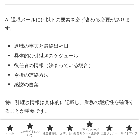
A: 退職メールには以下の要素を必ず含める必要がありま
す。
退職の事実と最終出社日
具体的な引継ぎスケジュール
後任者の情報（決まっている場合）
今後の連絡方法
感謝の言葉
特に引継ぎ情報は具体的に記載し、業務の継続性を確保す
ることが重要です。
Q3：退職メールの送信順序はどうすべきです
プライバシーポ
このサイトにつ
ホーム
運営者情報
お問い合わせ先
リシー・免責事
広告ポリシー
サイトマップ
いて
か？
項