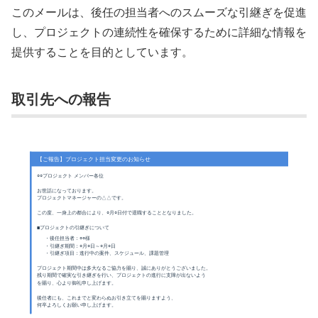
このメールは、後任の担当者へのスムーズな引継ぎを促進
し、プロジェクトの連続性を確保するために詳細な情報を
提供することを目的としています。
取引先への報告
【ご報告】プロジェクト担当変更のお知らせ
○○プロジェクト メンバー各位
お世話になっております。
プロジェクトマネージャーの△△です。
この度、一身上の都合により、○月○日付で退職することとなりました。
■プロジェクトの引継ぎについて
・後任担当者：○○様
・引継ぎ期間：○月○日～○月○日
・引継ぎ項目：進行中の案件、スケジュール、課題管理
プロジェクト期間中は多大なるご協力を賜り、誠にありがとうございました。
残り期間で確実な引き継ぎを行い、プロジェクトの進行に支障が出ないよう
を賜り、心より御礼申し上げます。
後任者にも、これまでと変わらぬお引き立てを賜りますよう、
何卒よろしくお願い申し上げます。