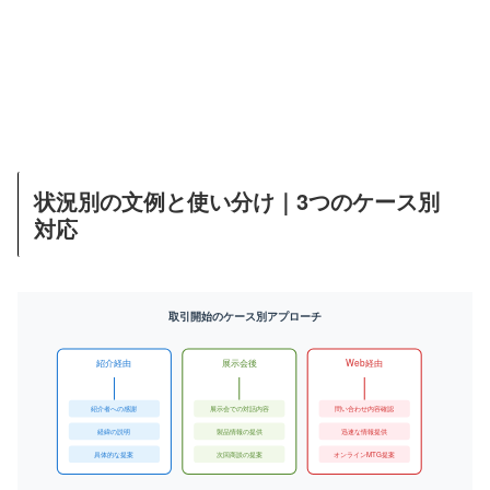
状況別の文例と使い分け｜3つのケース別
対応
取引開始のケース別アプローチ
紹介経由
展示会後
Web経由
紹介者への感謝
展示会での対話内容
問い合わせ内容確認
経緯の説明
製品情報の提供
迅速な情報提供
具体的な提案
次回商談の提案
オンラインMTG提案