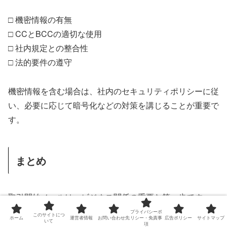
□ 機密情報の有無
□ CCとBCCの適切な使用
□ 社内規定との整合性
□ 法的要件の遵守
機密情報を含む場合は、社内のセキュリティポリシーに従
い、必要に応じて暗号化などの対策を講じることが重要で
す。
まとめ
取引開始メールは、ビジネス関係の重要な第一歩です。
プライバシーポ
このサイトにつ
ホーム
運営者情報
お問い合わせ先
リシー・免責事
広告ポリシー
サイトマップ
いて
以下の点を意識することで、効果的なコミュニケーション
項