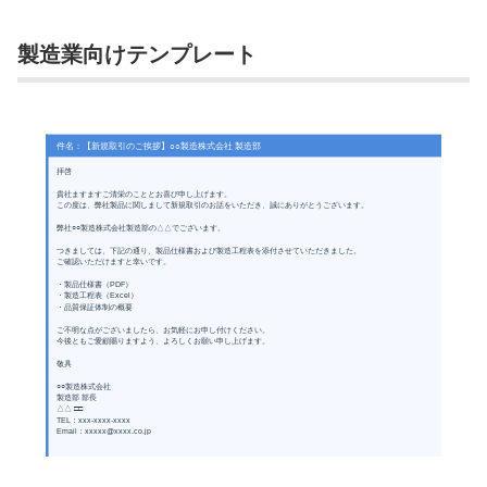
製造業向けテンプレート
件名：【新規取引のご挨拶】○○製造株式会社 製造部
拝啓
貴社ますますご清栄のこととお喜び申し上げます。
この度は、弊社製品に関しまして新規取引のお話をいただき、誠にありがとうございます。
弊社○○製造株式会社製造部の△△でございます。
つきましては、下記の通り、製品仕様書および製造工程表を添付させていただきました。
ご確認いただけますと幸いです。
・製品仕様書（PDF）
・製造工程表（Excel）
・品質保証体制の概要
ご不明な点がございましたら、お気軽にお申し付けください。
今後ともご愛顧賜りますよう、よろしくお願い申し上げます。
敬具
○○製造株式会社
製造部 部長
△△ □□
TEL：xxx-xxxx-xxxx
Email：xxxxx@xxxx.co.jp