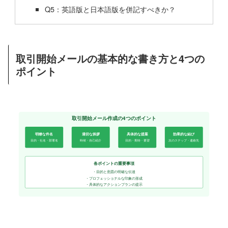
Q5：英語版と日本語版を併記すべきか？
取引開始メールの基本的な書き方と4つの
ポイント
取引開始メール作成の4つのポイント
明瞭な件名
適切な挨拶
具体的な提案
効果的な結び
目的・社名・部署名
時候・自己紹介
目的・期待・要望
次のステップ・連絡先
各ポイントの重要事項
・目的と意図の明確な伝達
・プロフェッショナルな印象の形成
・具体的なアクションプランの提示