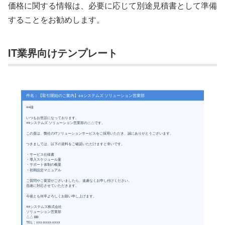
価格に関する情報は、必要に応じて別途見積書として準備
することをお勧めします。
IT業界向けテンプレート
件名：【取引開始のご案内】○○システムズ ソリューション営業部
○○様
いつもお世話になっております。
○○システムズ ソリューション営業部の△△です。
この度は、弊社のITソリューションサービスをご採用いただき、誠にありがとうございます。
つきましては、以下の資料をご確認いただけますと幸いです。
・サービス仕様書
・導入スケジュール案
・サポート体制の概要
・初期設定マニュアル
ご質問やご要望がございましたら、遠慮なくお申し付けください。
迅速に対応させていただきます。
今後とも何卒よろしくお願い申し上げます。
○○システムズ株式会社
ソリューション営業部
△△ □□
TEL：xxx-xxxx-xxxx