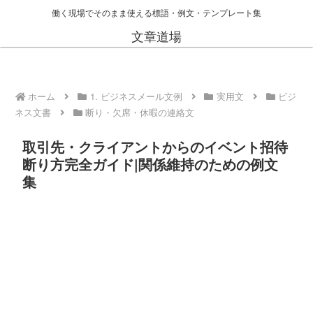
働く現場でそのまま使える標語・例文・テンプレート集
文章道場
ホーム
1. ビジネスメール文例
実用文
ビジ
ネス文書
断り・欠席・休暇の連絡文
取引先・クライアントからのイベント招待
断り方完全ガイド|関係維持のための例文
集