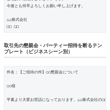
今後とも何卒よろしくお願い申し上げます。

△△株式会社

□□ □□
取引先の懇親会・パーティー招待を断るテン
プレート（ビジネスシーン別）
件名：【ご招待の件】○○懇親会について

○○様

平素より大変お世話になっております。△△株式会社の□□で