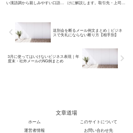
い漢語調から親しみやすい口語調
けに解説します。取引先・上司・
まで、職場・取引先で信頼関係を
社内で使える書き出し例、結びの
築く丁寧な表現を網羅。上旬・中
挨拶、挨拶メール・お礼・案内文
旬・下旬の使い分けも解説。
などの文例テンプレをまとめまし
た。
送別会を断るメール例文まとめ｜ビジネ
スで失礼にならない断り方【相手別】
3月に使ってはいけないビジネス表現｜年
度末・社外メールのNG例まとめ
文章道場
ホーム
このサイトについて
運営者情報
お問い合わせ先