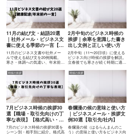
す。
す。
11月の結び文・結語20選
2月中旬のビジネス時候の
｜社外メール・ビジネス文
挨拶｜余寒を意識した書き
書に使える季節の一言【健
出し文例と正しい使い方
康配慮・年末前】
11月のビジネス文書や社外メー
2月中旬（11〜20日頃）に使える
ルで使える結び文を20例掲載。
ビジネス向け時候の挨拶を解説。
寒さ・体調への気遣い、年末前の
立春後でも寒さが続く時期に適し
配慮を添えた丁寧な一文がそのま
た「余寒」を中心とした時候語
まコピーして使えます。フォーマ
と、社外メール・文書で安全に使
時候の挨拶
時候の挨拶
ル・一般向けの両対応。
える書き出し文例を紹介します。
7月ビジネス時候の挨拶30
春爛漫の候の意味と使い方
選【職場・取引先向けの丁
｜ビジネスメール・挨拶文
寧な表現】【格式高い・信
例30選【取引先/社内】
頼関係を築く】
7月のビジネス時候の挨拶30選を
春爛漫の候（はるらんまんのこ
シーン別・相手別に紹介。格式高
う）の意味と使い方をビジネス向