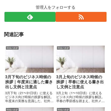
管理人をフォローする
関連記事
時候の挨拶
時候の挨拶
3月下旬のビジネス時候の
3月上旬のビジネス時候の
挨拶｜年度末に適した書き
挨拶｜早春に使える書き出
出し文例と注意点
し文例と注意点
3月下旬（21〜31日頃）に使える
3月上旬（1〜10日頃）に使える
ビジネス向け時候の挨拶を解説。
ビジネス向け時候の挨拶を解説。
年度末の実務を意識した、社外メ
早春の季節感を踏まえ、社外メー
ール・文書で失礼にならない書き
ル・文書で失礼にならない書き出
出し文例と注意点をまとめていま
し文例と注意点をまとめていま
時候の挨拶
時候の挨拶