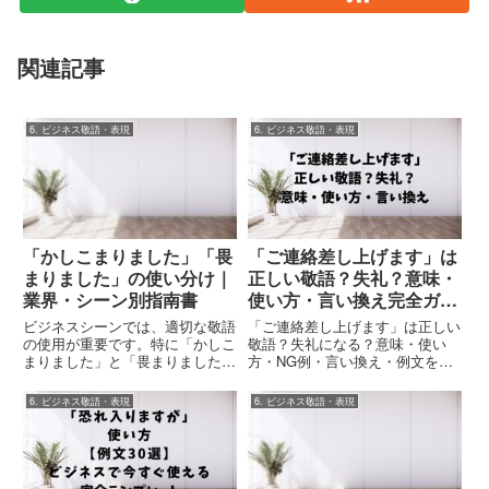
関連記事
6. ビジネス敬語・表現
6. ビジネス敬語・表現
「かしこまりました」「畏
「ご連絡差し上げます」は
まりました」の使い分け｜
正しい敬語？失礼？意味・
業界・シーン別指南書
使い方・言い換え完全ガイ
ド
ビジネスシーンでは、適切な敬語
「ご連絡差し上げます」は正しい
の使用が重要です。特に「かしこ
敬語？失礼になる？意味・使い
まりました」と「畏まりました」
方・NG例・言い換え・例文を解
は、使い方を誤ると過剰な敬語と
説。ビジネスメールで好印象な表
して指摘される可能性がある表現
現がすぐ使える完全ガイド。
6. ビジネス敬語・表現
6. ビジネス敬語・表現
です。本記事では、これらの言葉
の正しい使い分けと、具体的な使
用シーンについて、業界別の特
徴...