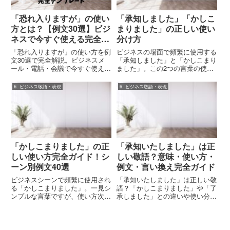
「恐れ入りますが」の使い
「承知しました」「かしこ
方とは？【例文30選】ビジ
まりました」の正しい使い
ネスで今すぐ使える完全テ
分け方
ンプレート
「恐れ入りますが」の使い方を例
ビジネスの場面で頻繁に使用する
文30選で完全解説。ビジネスメ
「承知しました」と「かしこまり
ール・電話・会議で今すぐ使える
ました」。この2つの言葉の使い
テンプレート集。相手別の使い分
分けに迷った経験はありません
けから類似表現との違いまで実務
か？本記事では、それぞれの言葉
6. ビジネス敬語・表現
6. ビジネス敬語・表現
で即戦力。
の意味から、シーン別の正しい使
い方まで、実践的に解説します。
この記事でわかること「承知しま
し...
「かしこまりました」の正
「承知いたしました」は正
しい使い方完全ガイド！シ
しい敬語？意味・使い方・
ーン別例文40選
例文・言い換え完全ガイド
ビジネスシーンで頻繁に使用され
「承知いたしました」は正しい敬
る「かしこまりました」。一見シ
語？「かしこまりました」や「了
ンプルな言葉ですが、使い方次第
承しました」との違いや使い分
で相手への印象や自身の評価が大
け、正しい例文やビジネスメール
きく変わる重要なフレーズです。
での使い方を解説。NG例やテン
特にメールやビジネス文書では、
プレ付きで分かりやすくまとめて
状況に応じた適切な使い分けが求
います。