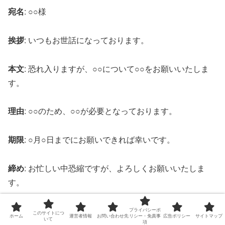
宛名
: ○○様
挨拶
: いつもお世話になっております。
本文
: 恐れ入りますが、○○について○○をお願いいたしま
す。
理由
: ○○のため、○○が必要となっております。
期限
: ○月○日までにお願いできれば幸いです。
締め
: お忙しい中恐縮ですが、よろしくお願いいたしま
す。
プライバシーポ
シーン別完成メールテンプレート
このサイトにつ
ホーム
運営者情報
お問い合わせ先
リシー・免責事
広告ポリシー
サイトマップ
いて
項