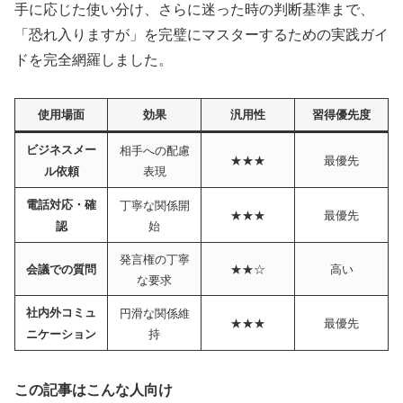
手に応じた使い分け、さらに迷った時の判断基準まで、
「恐れ入りますが」を完璧にマスターするための実践ガイ
ドを完全網羅しました。
使用場面
効果
汎用性
習得優先度
ビジネスメー
相手への配慮
★★★
最優先
表現
ル依頼
電話対応・確
丁寧な関係開
★★★
最優先
始
認
発言権の丁寧
★★☆
高い
会議での質問
な要求
社内外コミュ
円滑な関係維
★★★
最優先
持
ニケーション
この記事はこんな人向け