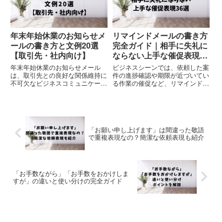
に使...
始...
年末年始休業のお知らせメ
リマインドメールの書き方
ールの書き方と文例20選
完全ガイド｜相手に失礼に
【取引先・社内向け】
ならない上手な催促表現36
選
年末年始休業のお知らせメール
ビジネスシーンでは、依頼した案
は、取引先との良好な関係維持に
件の進捗確認や期限が近づいてい
不可欠なビジネスコミュニケーシ
る作業の催促など、リマインドが
ョンです。休業期間や緊急連絡先
必要な場面が頻繁に発生します。
などの必須情報を漏れなく記載
しかし、「催促」は相手に対して
し、適切なタイミングで送信する
プレッシャーを与えかねないデリ
ことが重要です。この記事では、
ケートなコミュニケーションで
状況別の文例と共に、効果的な年
す。特に日本のビジネス文化で
「お願い申し上げます」は間違った敬語
末年...
は、...
で重複表現なの？簡潔な依頼表現も紹介
「お手数ながら」「お手数をおかけしま
すが」の違いと使い分けの完全ガイド