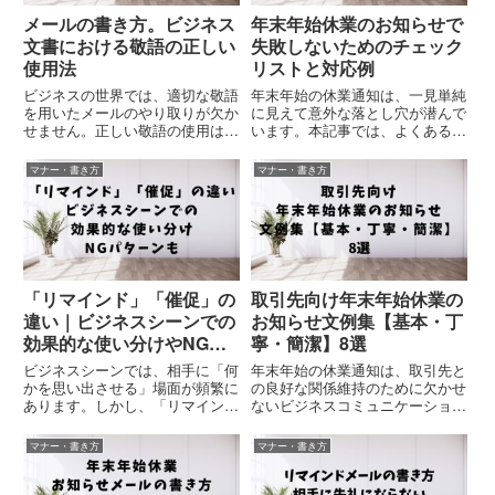
メールの書き方。ビジネス
年末年始休業のお知らせで
文書における敬語の正しい
失敗しないためのチェック
使用法
リストと対応例
ビジネスの世界では、適切な敬語
年末年始の休業通知は、一見単純
を用いたメールのやり取りが欠か
に見えて意外な落とし穴が潜んで
せません。正しい敬語の使用は、
います。本記事では、よくある失
プロフェッショナルな印象を与
敗事例とその防止方法、実践的な
え、円滑なコミュニケーションを
チェックリスト、そして特殊な状
マナー・書き方
マナー・書き方
促進します。本記事では、ビジネ
況での対応例を詳しく解説しま
スメールにおける敬語の正しい使
す。具体的な文例については、取
用法について詳しく解説します。
引先向けは『取引先向け年末年始
こ...
休...
「リマインド」「催促」の
取引先向け年末年始休業の
違い｜ビジネスシーンでの
お知らせ文例集【基本・丁
効果的な使い分けやNGパ
寧・簡潔】8選
ターンも
ビジネスシーンでは、相手に「何
年末年始の休業通知は、取引先と
かを思い出させる」場面が頻繁に
の良好な関係維持のために欠かせ
あります。しかし、「リマイン
ないビジネスコミュニケーション
ド」と「催促」という似て非なる
です。本記事では、基本的な文例
2つの表現の使い分けに悩む方も
から丁寧な表現まで、状況に応じ
マナー・書き方
マナー・書き方
多いのではないでしょうか。実
た8つの実用的な文例を紹介しま
は、この2つの言葉は相手に与え
す。関連会社向けの詳細な文例に
る印象が大きく異なるため、適切
ついては『関連会社向け年末年