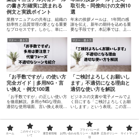
の書き方|確実に読まれる
取引先・同僚向けの文例10
例文と実践ポイント
選
業務マニュアルの共有は、組織の
年末の挨拶メールは、1年間の感
効率性と品質管理の要となる重要
謝を伝え、新年の期待を込める重
なプロセスです。しかし、単にマ
要な手段です。本記事では、上
ニュアルを添付して送るだけで
司、取引先、同僚向けの挨拶メー
は、十分な効果が得られないこと
ル文例を10選ご紹介します。そ
マナー・書き方
マナー・書き方
が少なくありません。本記事で
れぞれのシチュエーションに応じ
は、確実に読まれ、実践される業
た表現を参考に、適切なメールを
務マニュアル共有メールの書き方
作成してください。【関連記事】
をご...
【...
「お手数ですが」の使い方
「ご検討よろしくお願いし
完全ガイド｜多用NG・言
ます」不適切になる理由と
い換え・例文100選
適切な使い方を解説
「お手数ですが」の正しい使い方
ビジネスの文書や電子メールでよ
を徹底解説。多用がNGな理由、
く目にする「ご検討よろしくお願
適切な使用場面、言い換え表現、
いします」という表現。この言葉
社外・社内別の例文100選を収
は簡潔で使いやすい一方で、状況
録。恐れ入りますがとの違いもわ
によっては不適切な印象を与える
かる完全ガイド。
可能性があります。相手への配慮
や文脈に応じて、より適切な表現
プライバシーポ
を選ぶことが重要です。関連記
このサイトにつ
ホーム
運営者情報
お問い合わせ先
リシー・免責事
広告ポリシー
サイトマップ
「お手数ですが宜しくお願いします」は
いて
事...
項