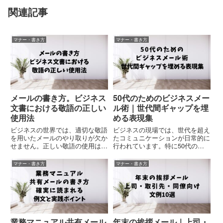
関連記事
マナー・書き方
マナー・書き方
メールの書き方。ビジネス
50代のためのビジネスメー
文書における敬語の正しい
ル術｜世代間ギャップを埋
使用法
める表現集
ビジネスの世界では、適切な敬語
ビジネスの現場では、世代を超え
を用いたメールのやり取りが欠か
たコミュニケーションが日常的に
せません。正しい敬語の使用は、
行われています。特に50代のビ
プロフェッショナルな印象を与
ジネスパーソンにとって、若い世
え、円滑なコミュニケーションを
代とのメールでのやり取りに戸惑
マナー・書き方
マナー・書き方
促進します。本記事では、ビジネ
うことはありませんか？「自分の
スメールにおける敬語の正しい使
言葉遣いが古く感じられているの
用法について詳しく解説します。
では」「若手に伝わる表現がで
こ...
き...
業務マニュアル共有メール
年末の挨拶メール｜上司・