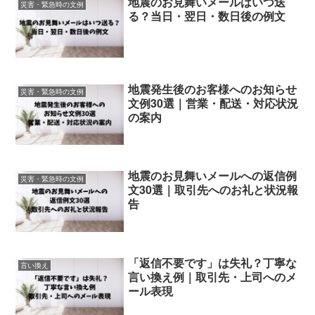
地震のお見舞いメールはいつ送
災害・緊急時の文例
る？当日・翌日・数日後の例文
地震発生後のお客様へのお知らせ
災害・緊急時の文例
文例30選｜営業・配送・対応状況
の案内
地震のお見舞いメールへの返信例
災害・緊急時の文例
文30選｜取引先へのお礼と状況報
告
「返信不要です」は失礼？丁寧な
言い換え
言い換え例｜取引先・上司へのメ
ール表現