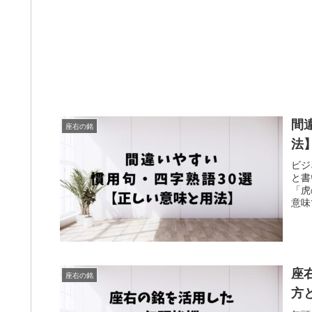
間
座右の銘
法
ビジ
と書
「虎
意味
座
座右の銘
方