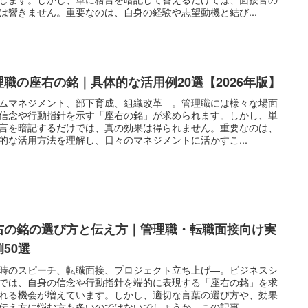
は響きません。重要なのは、自身の経験や志望動機と結び...
理職の座右の銘｜具体的な活用例20選【2026年版】
ムマネジメント、部下育成、組織改革―。管理職には様々な場面
信念や行動指針を示す「座右の銘」が求められます。しかし、単
言を暗記するだけでは、真の効果は得られません。重要なのは、
的な活用方法を理解し、日々のマネジメントに活かすこ...
右の銘の選び方と伝え方｜管理職・転職面接向け実
例50選
時のスピーチ、転職面接、プロジェクト立ち上げ―。ビジネスシ
では、自身の信念や行動指針を端的に表現する「座右の銘」を求
れる機会が増えています。しかし、適切な言葉の選び方や、効果
伝え方に悩む方も多いのではないでしょうか。この記事...