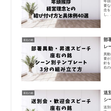
年頭
要な
念を
し、
部
座右の銘
レ
異動
要が
針を
右の
送
座右の銘
シ
送別