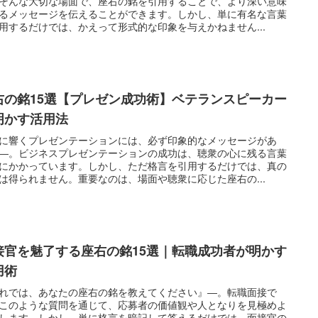
そんな大切な場面で、座右の銘を引用することで、より深い意味
るメッセージを伝えることができます。しかし、単に有名な言葉
用するだけでは、かえって形式的な印象を与えかねません...
右の銘15選【プレゼン成功術】ベテランスピーカー
明かす活用法
に響くプレゼンテーションには、必ず印象的なメッセージがあ
―。ビジネスプレゼンテーションの成功は、聴衆の心に残る言葉
にかかっています。しかし、ただ格言を引用するだけでは、真の
は得られません。重要なのは、場面や聴衆に応じた座右の...
接官を魅了する座右の銘15選｜転職成功者が明かす
用術
れでは、あなたの座右の銘を教えてください』―。転職面接で
このような質問を通じて、応募者の価値観や人となりを見極めよ
します。しかし、単に格言を暗記して答えるだけでは、面接官の