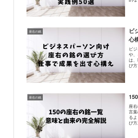
ビ
座右の銘
心
ビジ
や、
は、
び方
1
座右の銘
座右
言葉
るよ
び方