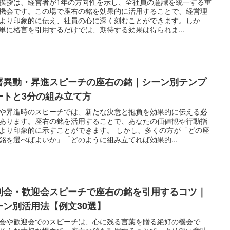
挨拶は、経営者が1年の方向性を示し、全社員の意識を統一する重
機会です。この場で座右の銘を効果的に活用することで、経営理
より印象的に伝え、社員の心に深く刻むことができます。しか
単に格言を引用するだけでは、期待する効果は得られま...
署異動・昇進スピーチの座右の銘｜シーン別テンプ
ートと3分の組み立て方
や昇進時のスピーチでは、新たな決意と抱負を効果的に伝える必
あります。座右の銘を活用することで、あなたの価値観や行動指
より印象的に示すことができます。 しかし、多くの方が「どの座
銘を選べばよいか」「どのように組み立てれば効果的...
別会・歓迎会スピーチで座右の銘を引用するコツ｜
ーン別活用法【例文30選】
会や歓迎会でのスピーチは、心に残る言葉を贈る絶好の機会で