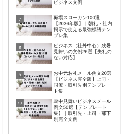
ビジネス文例
職場スローガン100選
【2026年版】｜朝礼・社内
掲示で使える最強標語テン
プレ集
ビジネス（社外中心）残暑
見舞いの文例25選【失礼の
ない対応】
お中元お礼メール例文20選
【ビジネス完全版】上司・
同僚・取引先別テンプレー
ト集
暑中見舞いビジネスメール
例文50選【テンプレート
集】｜取引先・上司・部下
別完全文例