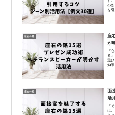
す。
のあ
を引
座
座右の銘
が
『心
る』
選び
効果
面
座右の銘
活
『そ
は、
うと