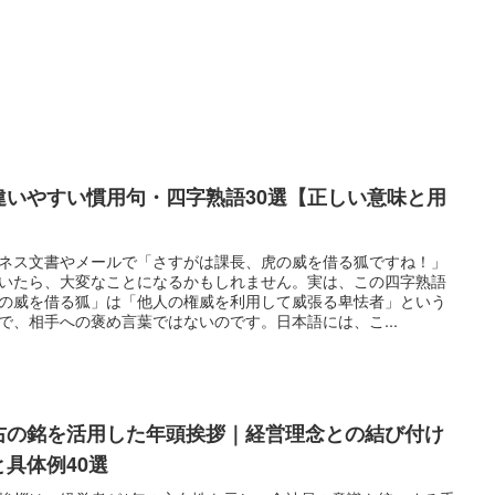
違いやすい慣用句・四字熟語30選【正しい意味と用
】
ネス文書やメールで「さすがは課長、虎の威を借る狐ですね！」
いたら、大変なことになるかもしれません。実は、この四字熟語
の威を借る狐」は「他人の権威を利用して威張る卑怯者」という
で、相手への褒め言葉ではないのです。日本語には、こ...
右の銘を活用した年頭挨拶｜経営理念との結び付け
と具体例40選