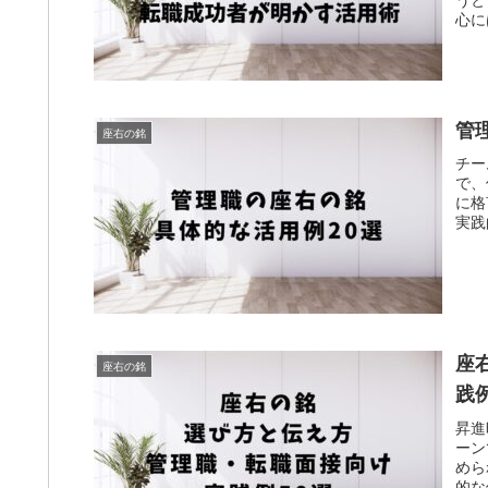
心に
管
座右の銘
チー
で、
に格
実践
座
座右の銘
践
昇進
ーン
めら
的な